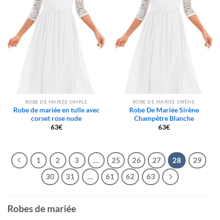
ROBE DE MARIÉE SIMPLE
ROBE DE MARIÉE SIRÈNE
Robe de mariée en tulle avec
Robe De Mariée Sirène
corset rose nude
Champêtre Blanche
63
€
63
€
1
2
3
…
25
26
27
28
29
30
31
…
61
62
63
Robes de mariée