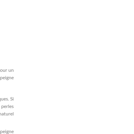
pour un
 peigne
ues. Si
 perles
naturel
 peigne