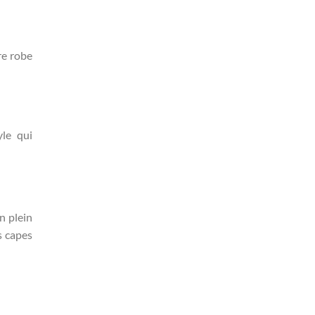
re robe
yle qui
n plein
s capes