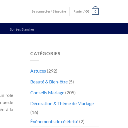
Se connecter / S’inscrire
Panier /
0
€
0
Soirées Blanches
CATÉGORIES
Astuces
(292)
Beauté & Bien-être
(5)
Conseils Mariage
(205)
un rôle
enue de
Décoration & Thème de Mariage
ée à la
(16)
Événements de célébrité
(2)