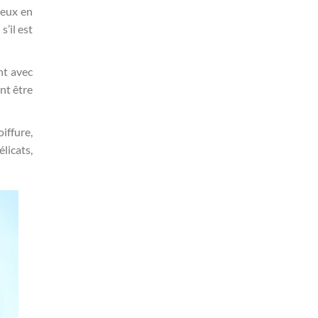
veux en
s’il est
nt avec
ent être
iffure,
licats,