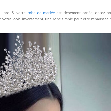
ilibre. Si votre
robe de mariée
est richement ornée, optez po
r votre look. Inversement, une robe simple peut être rehaussée 