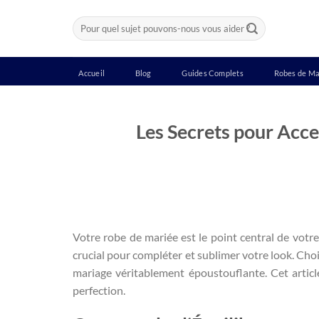
Passer
Recherche
au
pour :
contenu
Accueil
Blog
Guides Complets
Robes de Ma
Les Secrets pour Acce
Votre robe de mariée est le point central de votre
crucial pour compléter et sublimer votre look. Cho
mariage véritablement époustouflante. Cet article
perfection.