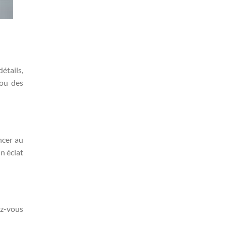
étails,
 ou des
ncer au
un éclat
ez-vous