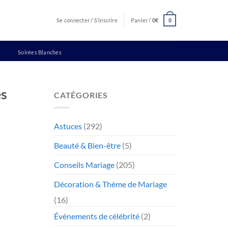
Se connecter / S’inscrire
Panier /
0
€
0
Soirées Blanches
es
CATÉGORIES
Astuces
(292)
Beauté & Bien-être
(5)
Conseils Mariage
(205)
Décoration & Thème de Mariage
(16)
Événements de célébrité
(2)