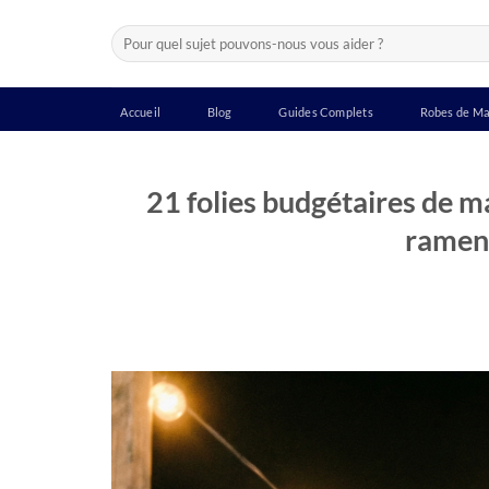
Passer
Recherche
au
pour :
contenu
Accueil
Blog
Guides Complets
Robes de Ma
21 folies budgétaires de m
ramen 