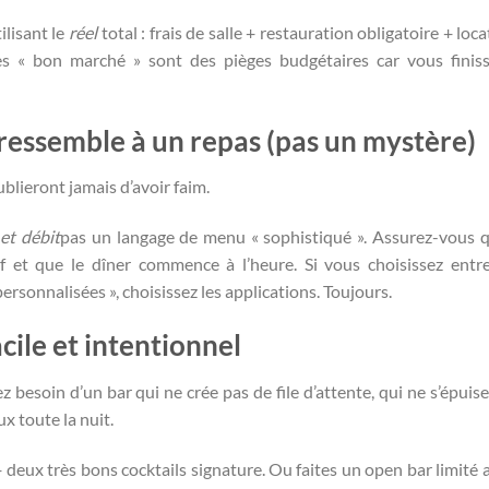
ilisant le
réel
total : frais de salle + restauration obligatoire + loc
es « bon marché » sont des pièges budgétaires car vous finis
 ressemble à un repas (pas un mystère)
oublieront jamais d’avoir faim.
 et débit
pas un langage de menu « sophistiqué ». Assurez-vous qu
if et que le dîner commence à l’heure. Si vous choisissez entr
ersonnalisées », choisissez les applications. Toujours.
cile et intentionnel
besoin d’un bar qui ne crée pas de file d’attente, qui ne s’épuise
ux toute la nuit.
 + deux très bons cocktails signature. Ou faites un open bar limité 