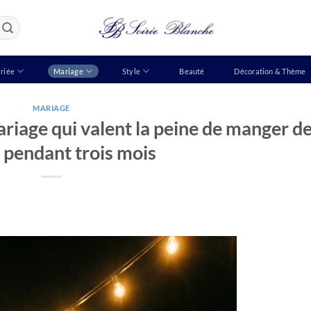
riée
Mariage
Style
Beauté
Décoration & Thème
MARIAGE
ariage qui valent la peine de manger d
pendant trois mois