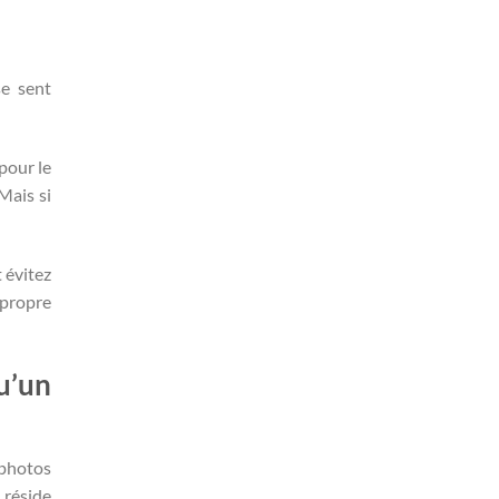
se sent
 pour le
Mais si
 évitez
e propre
u’un
 photos
 réside