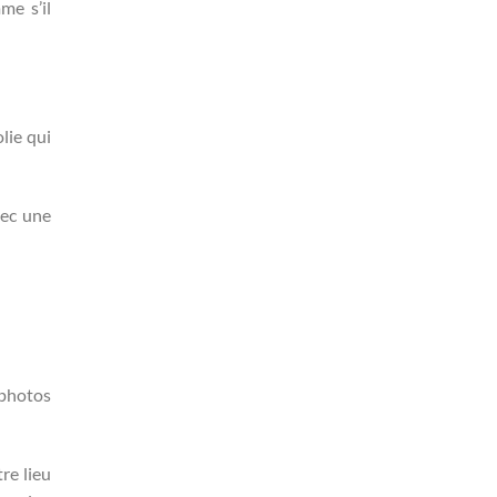
me s’il
lie qui
vec une
s photos
re lieu