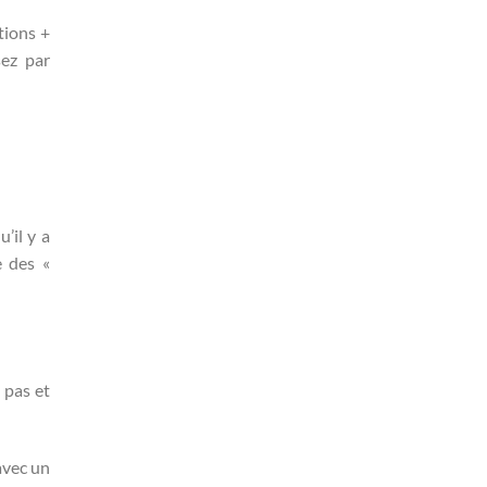
ations +
sez par
’il y a
e des «
 pas et
avec un