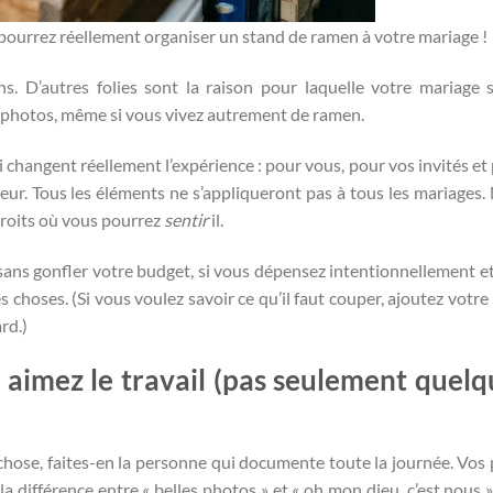
pourrez réellement organiser un stand de ramen à votre mariage !
s. D’autres folies sont la raison pour laquelle votre mariage 
les photos, même si vous vivez autrement de ramen.
ui changent réellement l’expérience : pour vous, pour vos invités et
teur. Tous les éléments ne s’appliqueront pas à tous les mariages. 
ndroits où vous pourrez
sentir
il.
 sans gonfler votre budget, si vous dépensez intentionnellement et
es choses. (Si vous voulez savoir ce qu’il faut couper, ajoutez votr
rd.)
aimez le travail (pas seulement quelq
 chose, faites-en la personne qui documente toute la journée. Vos
la différence entre « belles photos » et « oh mon dieu, c’est nous »