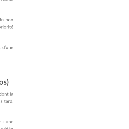
 Un bon
riorité
t d’une
os)
dont la
s tard,
e + une
o/vidéo