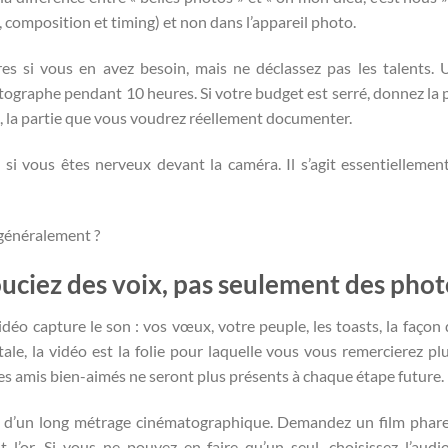
 composition et timing) et non dans l’appareil photo.
es si vous en avez besoin, mais ne déclassez pas les talents.
graphe pendant 10 heures. Si votre budget est serré, donnez la p
, la partie que vous voudrez réellement documenter.
 si vous êtes nerveux devant la caméra. Il s’agit essentiellemen
e généralement ?
ouciez des voix, pas seulement des phot
déo capture le son : vos vœux, votre peuple, les toasts, la façon 
ale, la vidéo est la folie pour laquelle vous vous remercierez plu
les amis bien-aimés ne seront plus présents à chaque étape future.
n d’un long métrage cinématographique. Demandez un film phar
l’or. Si vous ne pouvez en faire qu’un seul, choisissez l’audi