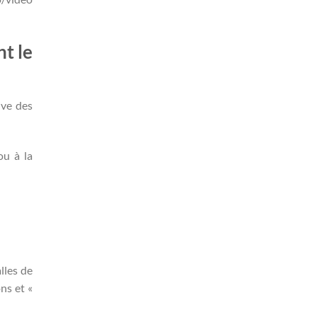
nt le
ive des
ou à la
lles de
ons et «