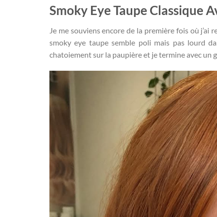
Smoky Eye Taupe Classique Av
Je me souviens encore de la première fois où j’ai
smoky eye taupe semble poli mais pas lourd dan
chatoiement sur la paupière et je termine avec un g