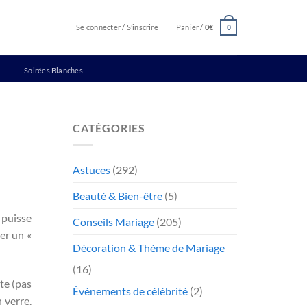
Se connecter / S’inscrire
Panier /
0
€
0
Soirées Blanches
CATÉGORIES
Astuces
(292)
Beauté & Bien-être
(5)
 puisse
Conseils Mariage
(205)
er un «
Décoration & Thème de Mariage
(16)
te (pas
Événements de célébrité
(2)
 verre.