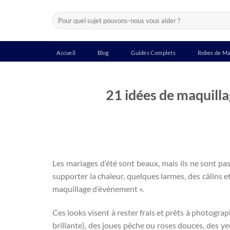
Passer
Recherche
au
pour :
contenu
Accueil
Blog
Guides Complets
Robes de Ma
21 idées de maquilla
Les mariages d’été sont beaux, mais ils ne sont p
supporter la chaleur, quelques larmes, des câlins e
maquillage d’événement ».
Ces looks visent à rester frais et prêts à photogr
brillante), des joues pêche ou roses douces, des ye