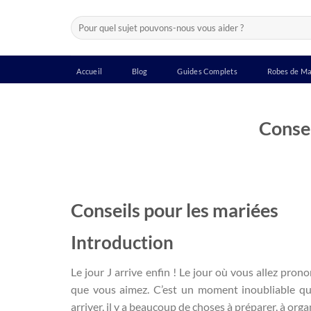
Passer
Recherche
au
pour :
contenu
Accueil
Blog
Guides Complets
Robes de Ma
Consei
Conseils pour les mariées
Introduction
Le jour J arrive enfin ! Le jour où vous allez pr
que vous aimez. C’est un moment inoubliable qu
arriver, il y a beaucoup de choses à préparer, à organ