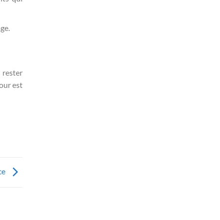
ge.
 rester
our est
ce