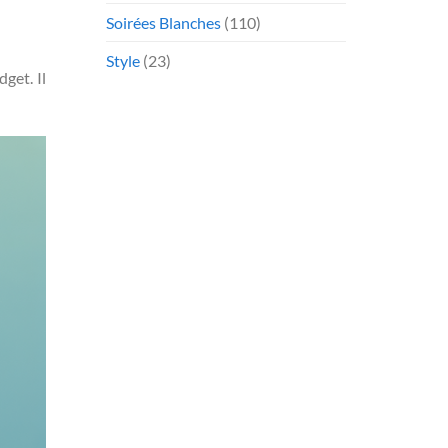
Soirées Blanches
(110)
Style
(23)
get. Il