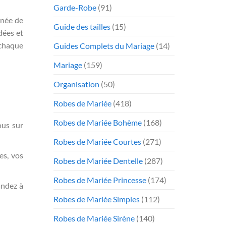
Garde-Robe
(91)
rnée de
Guide des tailles
(15)
dées et
 chaque
Guides Complets du Mariage
(14)
Mariage
(159)
Organisation
(50)
Robes de Mariée
(418)
Robes de Mariée Bohème
(168)
ous sur
Robes de Mariée Courtes
(271)
es, vos
Robes de Mariée Dentelle
(287)
Robes de Mariée Princesse
(174)
andez à
Robes de Mariée Simples
(112)
Robes de Mariée Sirène
(140)