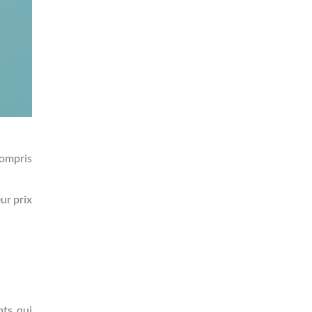
compris
ur prix
nts qui