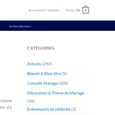
Se connecter / S’inscrire
Panier /
0
€
0
Soirées Blanches
CATÉGORIES
Astuces
(292)
Beauté & Bien-être
(5)
Conseils Mariage
(205)
Décoration & Thème de Mariage
ersonne
(16)
ant d’y
Événements de célébrité
(2)