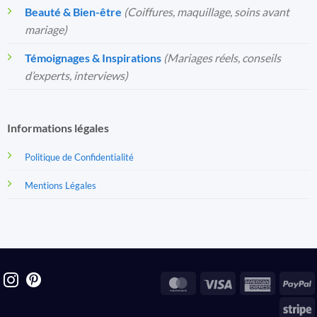
Beauté & Bien-être
(Coiffures, maquillage, soins avant
mariage)
Témoignages & Inspirations
(Mariages réels, conseils
d’experts, interviews)
Informations légales
Politique de Confidentialité
Mentions Légales
MasterCard
Visa
America
P
Express
S