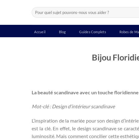
Passer
Recherche
au
pour :
contenu
Accueil
Blog
Guides Complets
Robes de Ma
Bijou Floridi
La beauté scandinave avec un touche floridienne
Mot-clé : Design d’intérieur scandinave
L’inspiration de la mariée pour son design d’intérie
est la clé. En effet, le design scandinave se carac
luminosité. Mais comment concilier cette esthétique