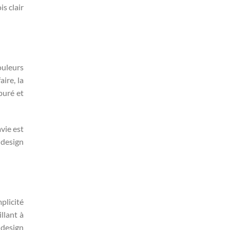
s clair
ouleurs
ire, la
puré et
avie est
 design
plicité
illant à
 design