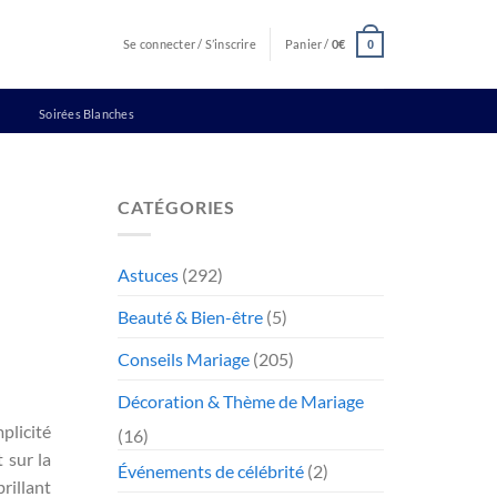
Se connecter / S’inscrire
Panier /
0
€
0
Soirées Blanches
CATÉGORIES
Astuces
(292)
Beauté & Bien-être
(5)
Conseils Mariage
(205)
Décoration & Thème de Mariage
plicité
(16)
 sur la
Événements de célébrité
(2)
rillant