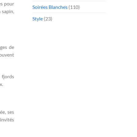
es pour
Soirées Blanches
(110)
 sapin,
Style
(23)
ages de
souvent
 fjords
x.
ée, ses
invités