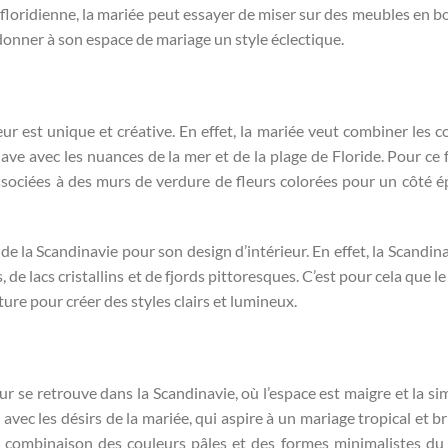
 floridienne, la mariée peut essayer de miser sur des meubles en boi
donner à son espace de mariage un style éclectique.
eur est unique et créative. En effet, la mariée veut combiner les c
ve avec les nuances de la mer et de la plage de Floride. Pour ce fa
ssociées à des murs de verdure de fleurs colorées pour un côté é
 de la Scandinavie pour son design d’intérieur. En effet, la Scandin
e lacs cristallins et de fjords pittoresques. C’est pour cela que le
ure pour créer des styles clairs et lumineux.
ur se retrouve dans la Scandinavie, où l’espace est maigre et la sim
avec les désirs de la mariée, qui aspire à un mariage tropical et br
a combinaison des couleurs pâles et des formes minimalistes du