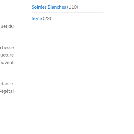
Soirées Blanches
(110)
Style
(23)
quet du
ichesse
ructure
souvent
ndance.
végétal