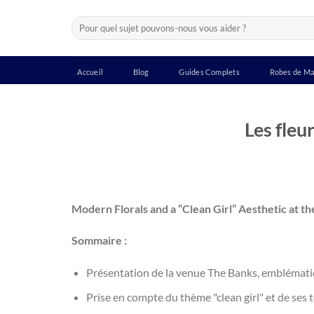
Passer
Recherche
au
pour :
contenu
Accueil
Blog
Guides Complets
Robes de Ma
Les fleu
Modern Florals and a “Clean Girl” Aesthetic at t
Sommaire :
Présentation de la venue The Banks, emblématiq
Prise en compte du thème "clean girl" et de ses 