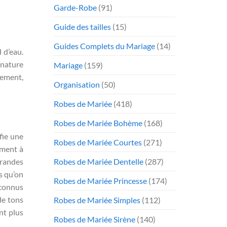
Garde-Robe
(91)
Guide des tailles
(15)
Guides Complets du Mariage
(14)
 d’eau.
 nature
Mariage
(159)
rement,
Organisation
(50)
Robes de Mariée
(418)
Robes de Mariée Bohème
(168)
fie une
Robes de Mariée Courtes
(271)
ement à
Robes de Mariée Dentelle
(287)
grandes
s qu’on
Robes de Mariée Princesse
(174)
 connus
de tons
Robes de Mariée Simples
(112)
nt plus
Robes de Mariée Sirène
(140)