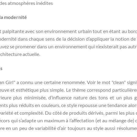
 des atmosphères inédites
 la modernité
 palpitante avec son environnement urbain tout en étant au bord
odernité dans chaque sens de la décision d’appliquer la notion de
 pouvez se promener dans un environnement qui n’existerait pas aut
rchitecture actuelle.
es
ean Girl" a connu une certaine renommée. Voir le mot "clean" signi
euve et esthétique plus simple. Le thème correspond particulièr
rieure plus minimisée, d’influence nature des tons et un plus 
ents plus réduits en couleurs, ce style repousse une tendance alor
ariété et complexité. Du côté de produits dérivés, parmi les plus
e décors qui s’adapte un maximum à l’affectation (et au mélange de) 
ère en un peu de variabilité d’air toujours au style aussi résolume