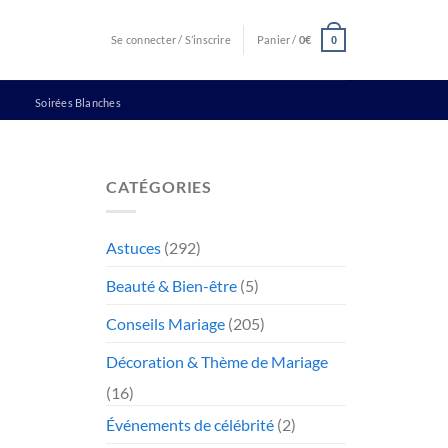
Se connecter / S’inscrire
Panier /
0
€
0
Soirées Blanches
CATÉGORIES
Astuces
(292)
Beauté & Bien-être
(5)
Conseils Mariage
(205)
Décoration & Thème de Mariage
(16)
Événements de célébrité
(2)