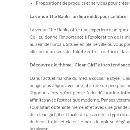
Propositions de produits et services pour créer
La venue The Banks, un lieu inédit pour célébrer
La venue The Banks offre une expérience unique et
Ce lieu donne l’importance à l’exploration de la m
au sein de l’urban. Située en pleine ville où vous
elle inclut un sens de fluidité entre la nature et la a
Découvrez le thème "Clean Girl" et ses tendanc
Dans l’actuel marché du média social, le style "Cl
image plus aligné avec une attitude un peu plus n
l’époque alors qu’on pense à du décoration inté
affinités avec l’esthétique moderne. Par ses vêtem
souhaitait obtenir le même effet avec une grande v
de “clean girl” il est facile de discerner le type d
de bleus froids et clairs. Le port du noir se dégén
inspirant.