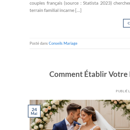
couples français (source : Statista 2023) cherch
terrain familial incarne […]
C
Posté dans
Conseils Mariage
Comment Établir Votre L
PUBLIÉ 
24
Mai