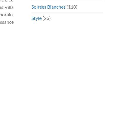
Soirées Blanches
(110)
s Villa
porain.
Style
(23)
issance