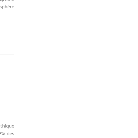
osphère
Éthique
72% des