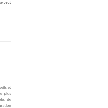
ge peut
eils et
es plus
ie, de
ration