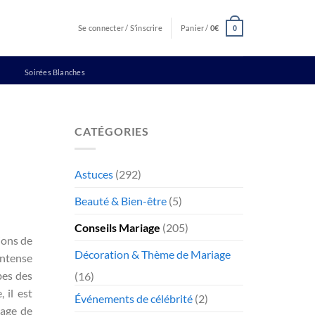
Se connecter / S’inscrire
Panier /
0
€
0
Soirées Blanches
CATÉGORIES
Astuces
(292)
Beauté & Bien-être
(5)
Conseils Mariage
(205)
ions de
Décoration & Thème de Mariage
intense
bes des
(16)
 il est
Événements de célébrité
(2)
yage de