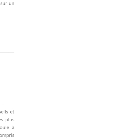
 sur un
eils et
es plus
oule à
compris