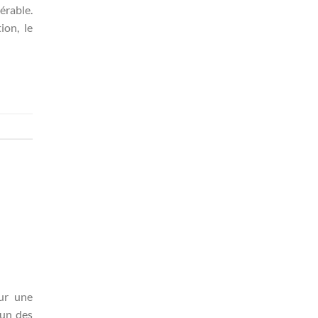
érable.
ion, le
ur une
’un des