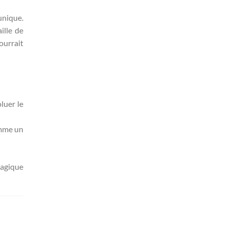
nique.
ille de
ourrait
luer le
omme un
magique