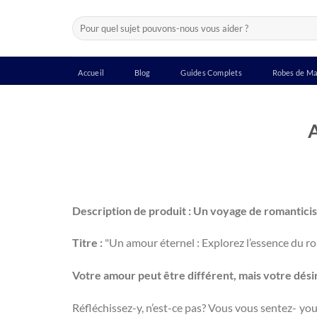
Passer
Recherche
au
pour :
contenu
Accueil
Blog
Guides Complets
Robes de Ma
Description de produit : Un voyage de romantic
Titre :
"Un amour éternel : Explorez l’essence du r
Votre amour peut être différent, mais votre dés
Réfléchissez-y, n’est-ce pas? Vous vous sentez- you