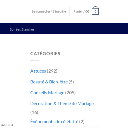
Se connecter / S’inscrire
Panier /
0
€
0
Soirées Blanches
CATÉGORIES
Astuces
(292)
Beauté & Bien-être
(5)
Conseils Mariage
(205)
Décoration & Thème de Mariage
(16)
Événements de célébrité
(2)
 pas au