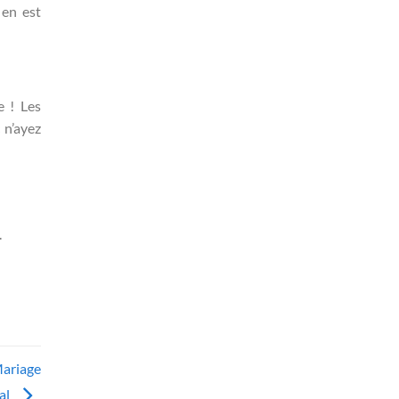
 en est
e ! Les
 n’ayez
.
Mariage
al