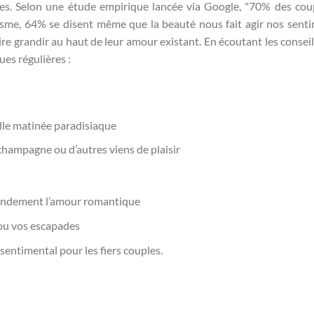
es. Selon une étude empirique lancée via Google, "70% des cou
tisme, 64% se disent même que la beauté nous fait agir nos senti
re grandir au haut de leur amour existant. En écoutant les conseil
ues régulières :
lle matinée paradisiaque
champagne ou d’autres viens de plaisir
randement l’amour romantique
e ou vos escapades
entimental pour les fiers couples.