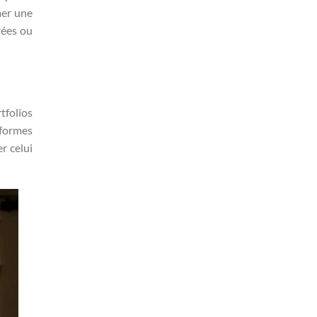
mer une
rées ou
tfolios
eformes
r celui