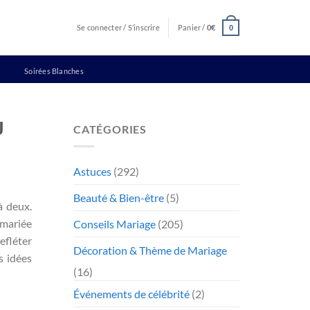
Se connecter / S’inscrire
Panier /
0
€
0
Soirées Blanches
J
CATÉGORIES
Astuces
(292)
Beauté & Bien-être
(5)
à deux.
 mariée
Conseils Mariage
(205)
efléter
Décoration & Thème de Mariage
s idées
(16)
Événements de célébrité
(2)