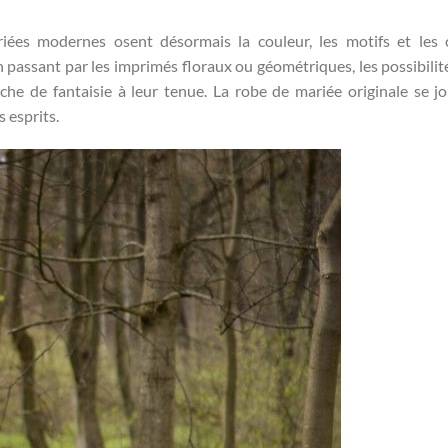
ariées modernes osent désormais la couleur, les motifs et les
n passant par les imprimés floraux ou géométriques, les possibilit
che de fantaisie à leur tenue. La robe de mariée originale se j
 esprits.