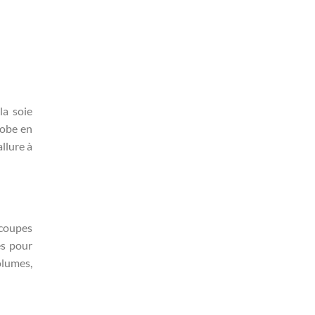
la soie
robe en
allure à
écoupes
es pour
olumes,