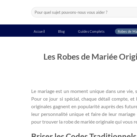
Passer
Recherche
au
pour :
contenu
Accueil
Blog
Guides Complets
Robes de Ma
Les Robes de Mariée Origi
Le mariage est un moment unique dans une vie, 
Pour ce jour si spécial, chaque détail compte, et 
originales gagnent en popularité auprès des future
leur personnalité unique et faire de leur mariag
pour trouver la robe de mariée originale qui vous 
Briser les Codes Traditionnels