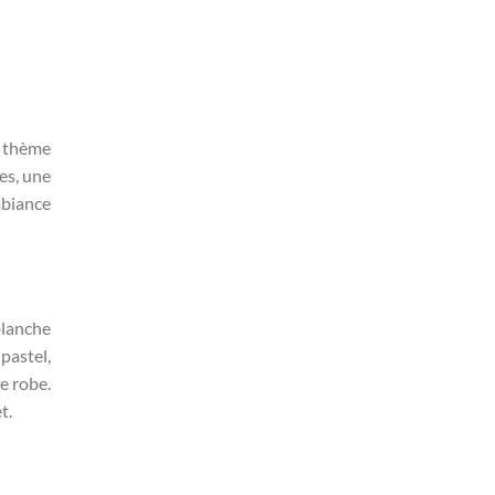
n thème
es, une
mbiance
blanche
pastel,
e robe.
t.