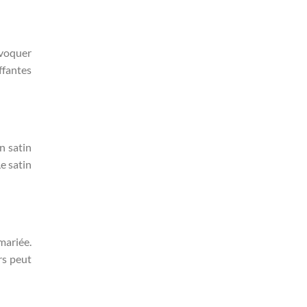
évoquer
ffantes
n satin
e satin
mariée.
rs peut