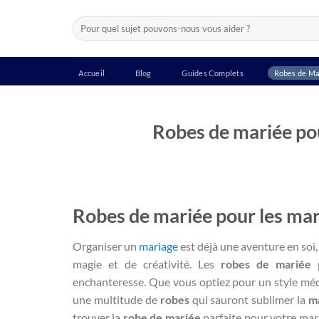
Passer
Recherche
au
pour :
contenu
Accueil
Blog
Guides Complets
Robes de Ma
Robes de mariée pou
Robes de mariée pour les mar
Organiser un
mariage
est déjà une aventure en soi,
magie et de créativité. Les
robes de mariée
p
enchanteresse. Que vous optiez pour un style médi
une multitude de
robes
qui sauront sublimer la
m
trouver la
robe de mariée
parfaite pour votre mari