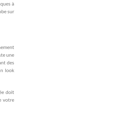
iques à
obe sur
énement
ste une
ant des
un look
ée doit
e votre