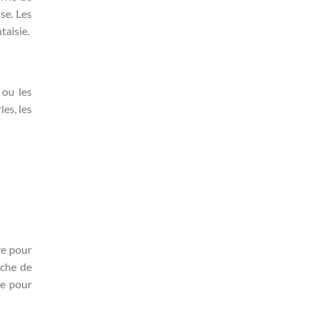
se. Les
taisie.
 ou les
es, les
ve pour
uche de
me pour