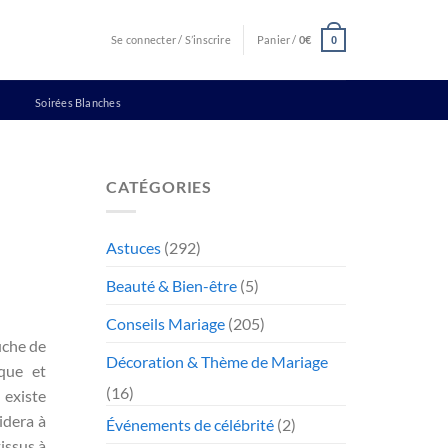
Se connecter / S’inscrire
Panier /
0
€
0
Soirées Blanches
CATÉGORIES
Astuces
(292)
Beauté & Bien-être
(5)
Conseils Mariage
(205)
uche de
Décoration & Thème de Mariage
que et
(16)
 existe
idera à
Événements de célébrité
(2)
issus à