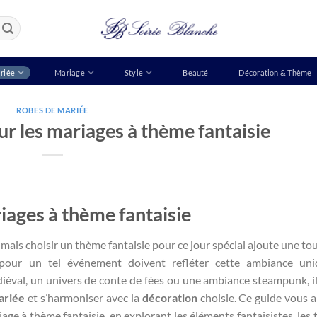
riée
Mariage
Style
Beauté
Décoration & Thème
ROBES DE MARIÉE
r les mariages à thème fantaisie
iages à thème fantaisie
 mais choisir un thème fantaisie pour ce jour spécial ajoute une to
our un tel événement doivent refléter cette ambiance uni
éval, un univers de conte de fées ou une ambiance steampunk, il
ariée
et s’harmoniser avec la
décoration
choisie. Ce guide vous a
age à thème fantaisie, en explorant les éléments fantaisistes, les t