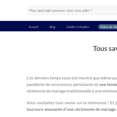
Passer
Recherche
au
pour :
contenu
Accueil
Blog
Guides Complets
Robes de Ma
Tous sa
Ces derniers temps nous ont montré que même quan
pandémie de coronavirus persistante et
une tend
cérémonie de mariage traditionnelle à une minimon
Vous souhaitez tous savoir sur la minimonie ? Et p
tournure amusante d’une cérémonie de mariage
.