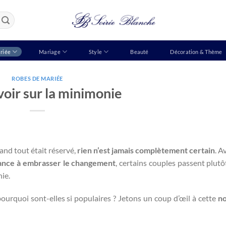
riée
Mariage
Style
Beauté
Décoration & Thème
ROBES DE MARIÉE
voir sur la minimonie
d tout était réservé,
rien n’est jamais complètement certain
. A
ance à embrasser le changement
, certains couples passent plutô
ie.
ourquoi sont-elles si populaires ? Jetons un coup d’œil à cette
no