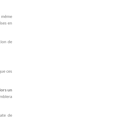
la même
ises en
tion de
que ces
alors un
emblera
date de