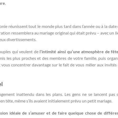
ure
.
nie réunissent tout le monde plus tard dans l’année ou à la date 
ration ressemblera au mariage original qui était prévu – avec un li
eux divertissements.
ouples qui veulent de
l’intimité ainsi qu’une atmosphère de fêt
s les plus proches et des membres de votre famille, puis organ
ous concentrer davantage sur le fait de vous mêler aux invités
el
ngement inattendu dans les plans. Les gens ne se lancent pas 
n tête, même s’ils avaient initialement prévu un petit mariage.
asion idéale de s’amuser et de faire quelque chose de différe