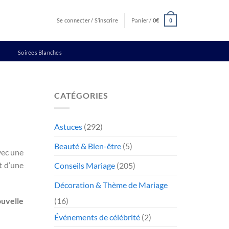
Se connecter / S’inscrire
Panier /
0
€
0
Soirées Blanches
CATÉGORIES
Astuces
(292)
Beauté & Bien-être
(5)
vec une
t d’une
Conseils Mariage
(205)
Décoration & Thème de Mariage
(16)
uvelle
Événements de célébrité
(2)