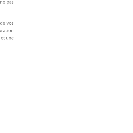
 ne pas
 de vos
bration
 et une