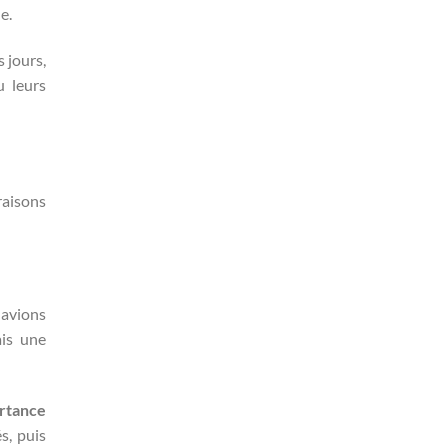
e.
s jours,
u leurs
 raisons
 avions
ais une
ortance
s, puis