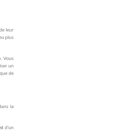
de leur
eu plus
e
. Vous
iser un
 que de
dans la
nt
d’un