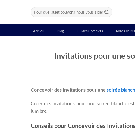
Passer
Recherche
au
pour :
contenu
Accueil
Blog
Guides Complets
Robes de Ma
Invitations pour une so
Concevoir des Invitations pour une
soirée blanc
Créer des invitations pour une soirée blanche est 
lumière.
Conseils pour Concevoir des Invitation