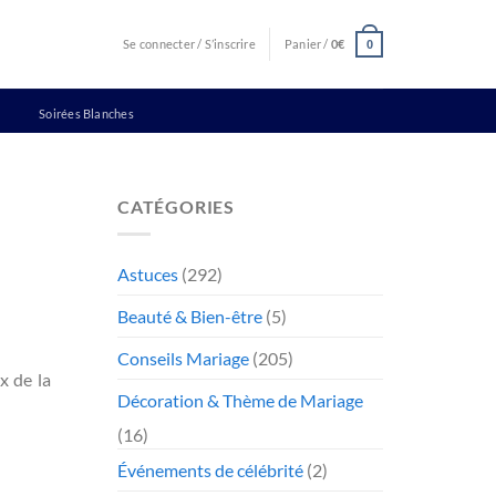
Se connecter / S’inscrire
Panier /
0
€
0
Soirées Blanches
CATÉGORIES
Astuces
(292)
Beauté & Bien-être
(5)
Conseils Mariage
(205)
x de la
Décoration & Thème de Mariage
(16)
Événements de célébrité
(2)