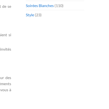
Soirées Blanches
(110)
t de se
Style
(23)
ient si
invités
our des
léments
-vous à