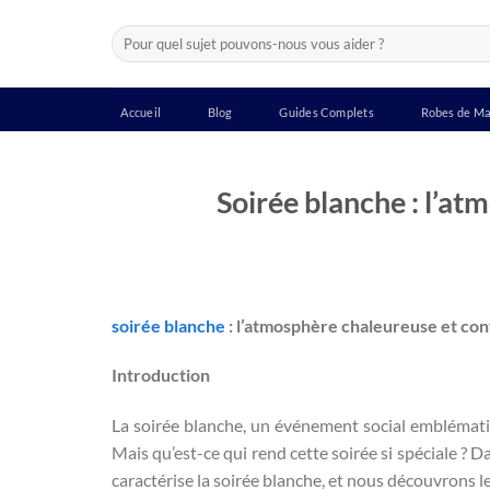
Passer
Recherche
au
pour :
contenu
Accueil
Blog
Guides Complets
Robes de Ma
Soirée blanche : l’at
soirée blanche
: l’atmosphère chaleureuse et con
Introduction
La soirée blanche, un événement social emblématiq
Mais qu’est-ce qui rend cette soirée si spéciale ? 
caractérise la soirée blanche, et nous découvrons 