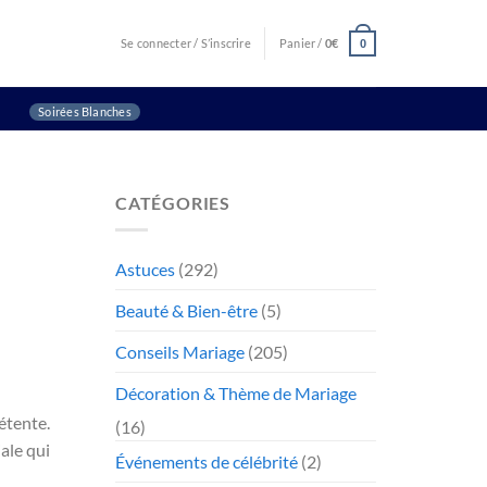
Se connecter / S’inscrire
Panier /
0
€
0
Soirées Blanches
CATÉGORIES
Astuces
(292)
Beauté & Bien-être
(5)
Conseils Mariage
(205)
Décoration & Thème de Mariage
étente.
(16)
ale qui
Événements de célébrité
(2)