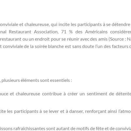
viviale et chaleureuse, qui incite les participants à se détendre 
ional Restaurant Association, 71 % des Américains considèr
 restaurant ou un endroit pour se réunir avec des amis (Source : N
conviviale de la soirée blanche est sans doute l’un des facteurs c
 plusieurs éléments sont essentiels :
ce et chaleureuse contribue à créer un sentiment de détent
te les participants à se lever et à danser, renforçant ainsi l’atm
boissons rafraîchissantes sont autant de motifs de fête et de convivia