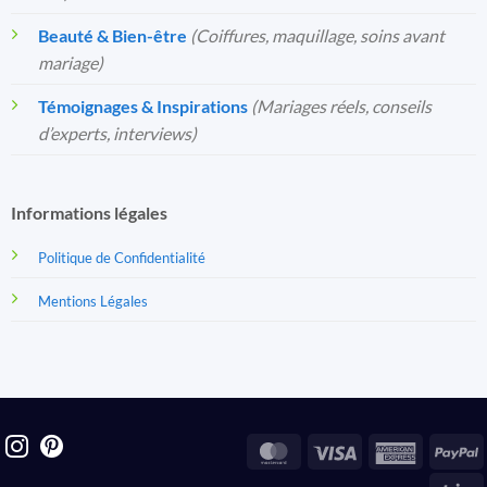
Beauté & Bien-être
(Coiffures, maquillage, soins avant
mariage)
Témoignages & Inspirations
(Mariages réels, conseils
d’experts, interviews)
Informations légales
Politique de Confidentialité
Mentions Légales
MasterCard
Visa
America
P
Express