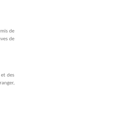
rmis de
uves de
 et des
ranger,