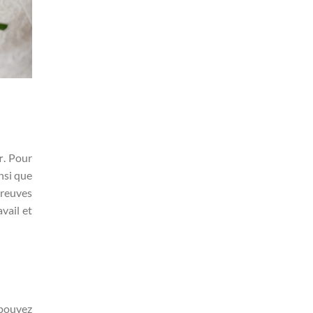
r
. Pour
nsi que
preuves
vail et
 pouvez