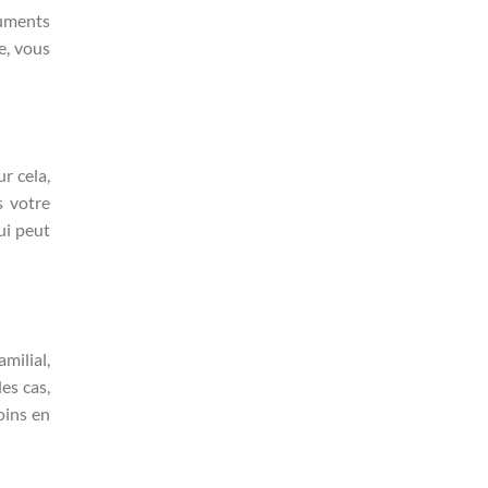
cuments
e, vous
ur cela,
s votre
ui peut
milial,
es cas,
oins en