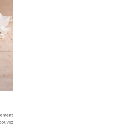
pement
 pouvez