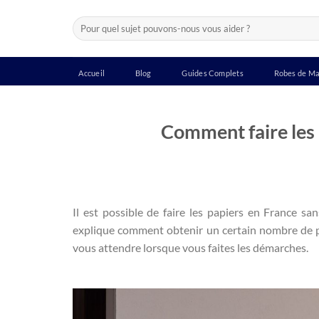
Passer
Recherche
au
pour :
contenu
Accueil
Blog
Guides Complets
Robes de Ma
Comment faire les 
Il est possible de faire les papiers en France sa
explique comment obtenir un certain nombre de pa
vous attendre lorsque vous faites les démarches.