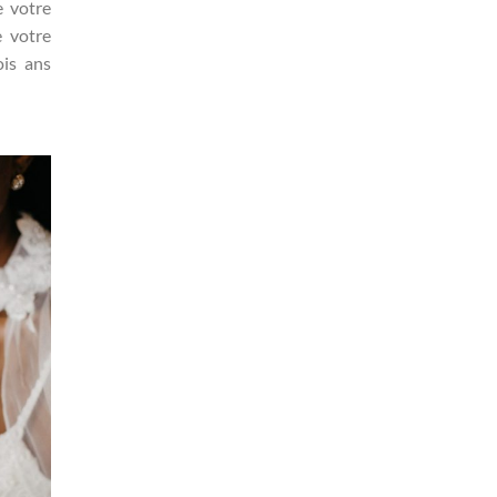
e votre
e votre
ois ans