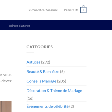
Se connecter / S’inscrire
Panier /
0
€
0
Soirées Blanches
CATÉGORIES
Astuces
(292)
Beauté & Bien-être
(5)
de vous
s devez
Conseils Mariage
(205)
Décoration & Thème de Mariage
(16)
Événements de célébrité
(2)