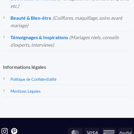
etc.)
Beauté & Bien-être
(Coiffures, maquillage, soins avant
mariage)
Témoignages & Inspirations
(Mariages réels, conseils
d’experts, interviews)
Informations légales
Politique de Confidentialité
Mentions Légales
MasterCard
Visa
America
P