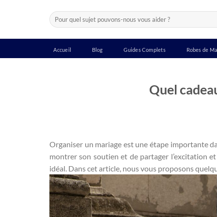
Passer
Recherche
au
pour :
contenu
Accueil
Blog
Guides Complets
Robes de Ma
Quel cadeau
Organiser un mariage est une étape importante dan
montrer son soutien et de partager l’excitation et 
idéal. Dans cet article, nous vous proposons quelqu