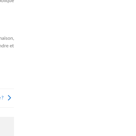
bolique
maison,
ndre et
 ?