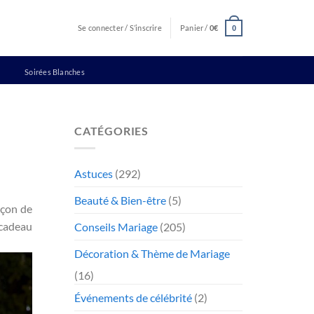
Se connecter / S’inscrire
Panier /
0
€
0
Soirées Blanches
CATÉGORIES
Astuces
(292)
Beauté & Bien-être
(5)
açon de
 cadeau
Conseils Mariage
(205)
Décoration & Thème de Mariage
(16)
Événements de célébrité
(2)