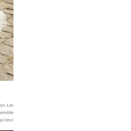
on. Les
nsemble
ui leur