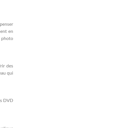
 penser
ment en
m photo
rir des
eau qui
des DVD