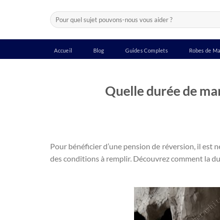
Passer
Recherche
au
pour :
contenu
Accueil
Blog
Guides Complets
Robes de Ma
Quelle durée de mar
Pour bénéficier d’une pension de réversion, il est 
des conditions à remplir. Découvrez comment la dur