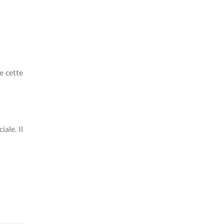
e cette
iale. Il