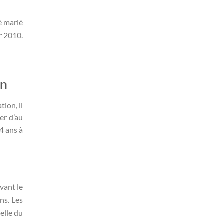
é marié
r 2010.
on
ion, il
er d’au
4 ans à
vant le
ns. Les
celle du