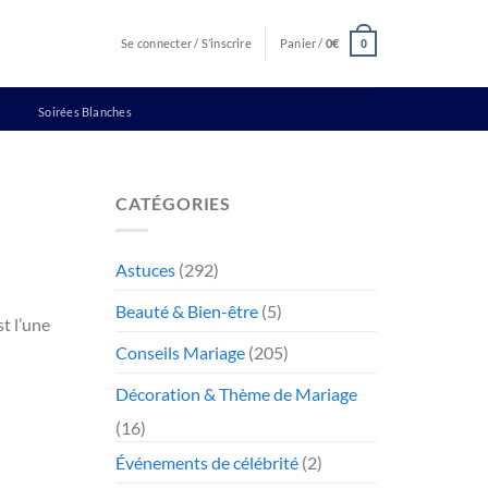
Se connecter / S’inscrire
Panier /
0
€
0
Soirées Blanches
CATÉGORIES
Astuces
(292)
Beauté & Bien-être
(5)
t l’une
Conseils Mariage
(205)
Décoration & Thème de Mariage
(16)
Événements de célébrité
(2)