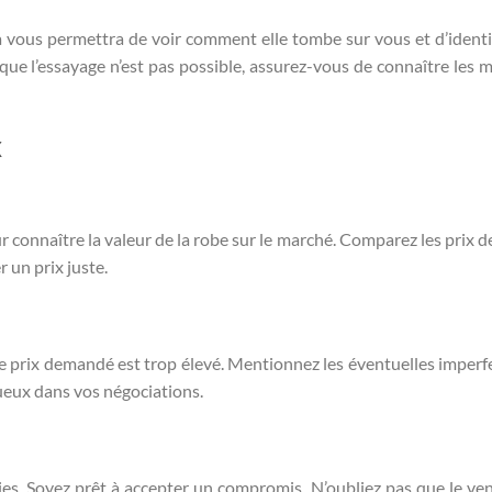
la vous permettra de voir comment elle tombe sur vous et d’identif
 que l’essayage n’est pas possible, assurez-vous de connaître les 
x
ur connaître la valeur de la robe sur le marché. Comparez les prix d
r un prix juste.
e prix demandé est trop élevé. Mentionnez les éventuelles imperf
tueux dans vos négociations.
ties. Soyez prêt à accepter un compromis. N’oubliez pas que le ve