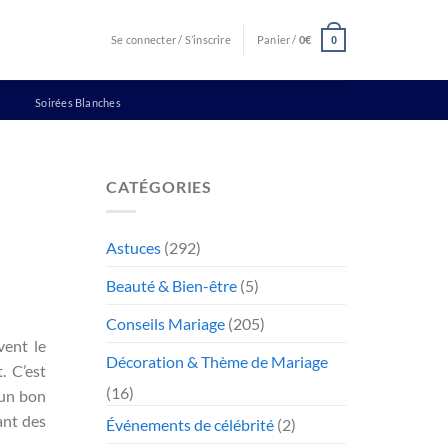
Se connecter / S’inscrire
Panier /
0
€
0
Soirées Blanches
CATÉGORIES
Astuces
(292)
Beauté & Bien-être
(5)
Conseils Mariage
(205)
vent le
Décoration & Thème de Mariage
. C’est
(16)
 un bon
ant des
Événements de célébrité
(2)