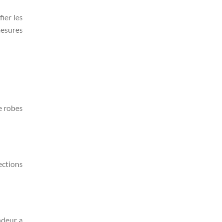
ier les
mesures
e robes
ections
ndeur a