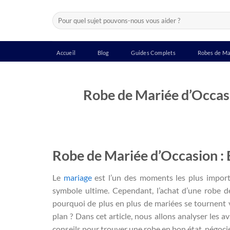
Passer
Recherche
au
pour :
contenu
Accueil
Blog
Guides Complets
Robes de Ma
Robe de Mariée d’Occasi
Robe de Mariée d’Occasion : 
Le
mariage
est l’un des moments les plus importa
symbole ultime. Cependant, l’achat d’une robe 
pourquoi de plus en plus de mariées se tournent v
plan ? Dans cet article, nous allons analyser les 
conseils pour trouver une robe en bon état, négocier