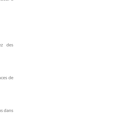
ez des
nces de
us dans