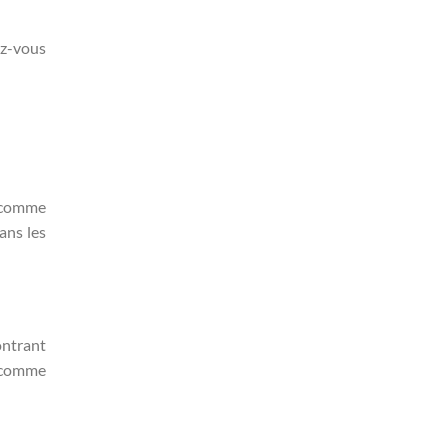
rez-vous
e comme
ans les
ontrant
, comme