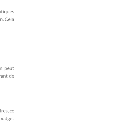
utiques
n. Cela
on peut
vant de
res, ce
 budget