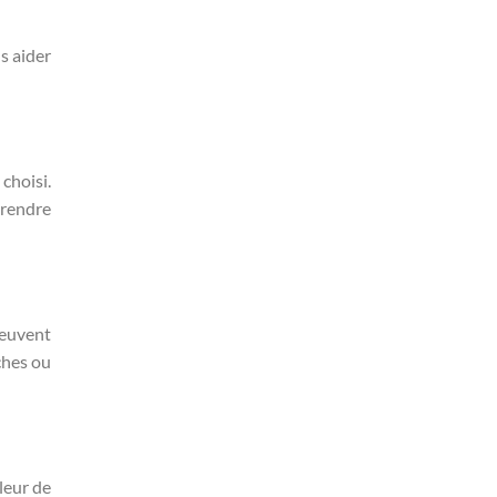
s aider
choisi.
prendre
peuvent
ches ou
leur de