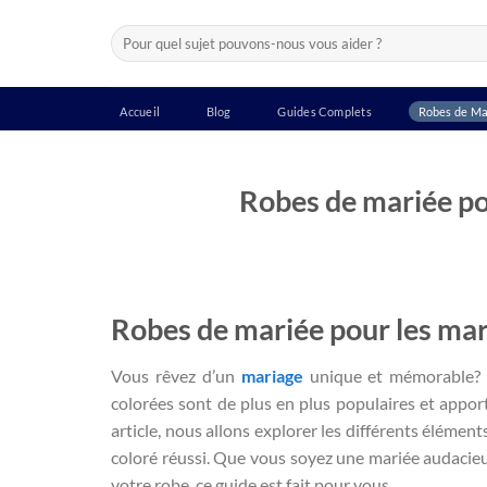
Passer
Recherche
au
pour :
contenu
Accueil
Blog
Guides Complets
Robes de Ma
Robes de mariée po
Robes de mariée pour les mar
Vous rêvez d’un
mariage
unique et mémorable? 
colorées sont de plus en plus populaires et apport
article, nous allons explorer les différents élémen
coloré réussi. Que vous soyez une mariée audacie
votre robe, ce guide est fait pour vous.