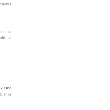
colorés
vec des
sie. La
ux. Une
mbiance