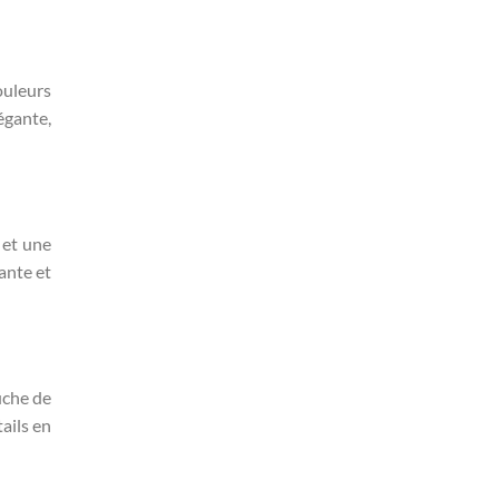
ouleurs
égante,
 et une
ante et
uche de
ails en