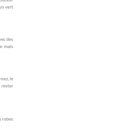
un vert
vec des
le mais
sez, le
 rester
ux robes