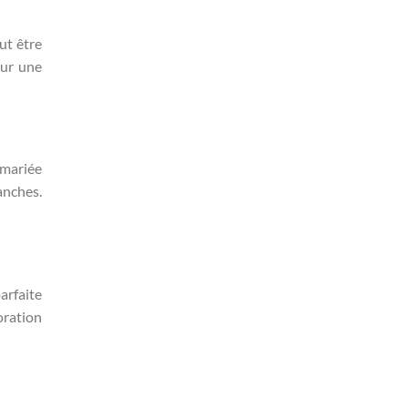
ut être
our une
 mariée
anches.
arfaite
oration