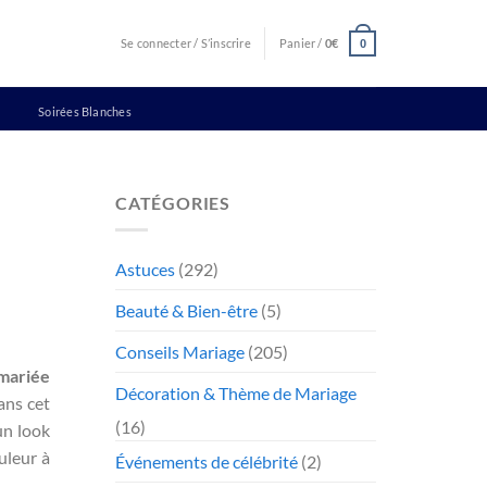
Se connecter / S’inscrire
Panier /
0
€
0
Soirées Blanches
CATÉGORIES
Astuces
(292)
Beauté & Bien-être
(5)
Conseils Mariage
(205)
mariée
Décoration & Thème de Mariage
ans cet
(16)
un look
uleur à
Événements de célébrité
(2)