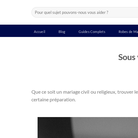
Passer
Recherche
au
pour :
contenu
Accueil
Blog
Guides Complets
Robes de Ma
Sous
Que ce soit un mariage civil ou religieux, trouver l
certaine préparation.