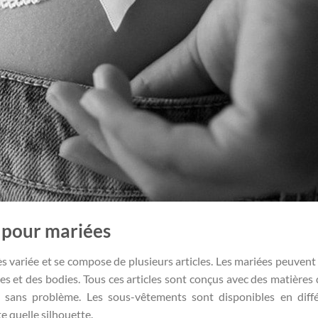
 pour mariées
s variée et se compose de plusieurs articles. Les mariées peuvent 
res et des bodies. Tous ces articles sont conçus avec des matières
 sans problème. Les sous-vêtements sont disponibles en diff
te quelle silhouette.