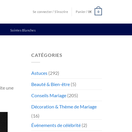
Se connecter / S’inscrire
Panier /
0
€
0
Soirées Blanches
CATÉGORIES
Astuces
(292)
Beauté & Bien-être
(5)
ite une
Conseils Mariage
(205)
Décoration & Thème de Mariage
(16)
Événements de célébrité
(2)