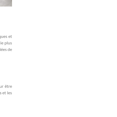
ques et
ie plus
iées de
ur être
 et les