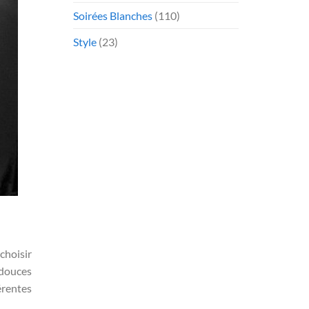
Soirées Blanches
(110)
Style
(23)
choisir
 douces
érentes