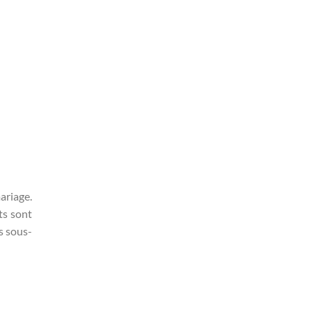
ariage.
ts sont
s sous-