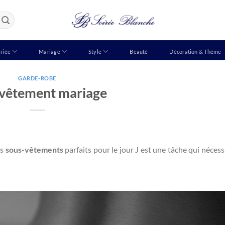
riée
Mariage
Style
Beauté
Décoration & Thème
GARDE-ROBE
 vêtement mariage
es
sous-vêtements
parfaits pour le jour J est une tâche qui nécess