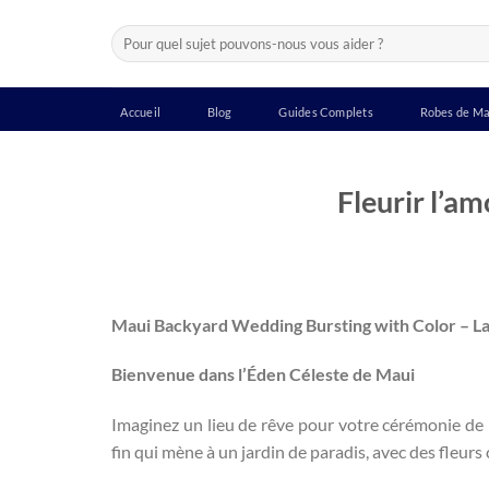
Passer
Recherche
au
pour :
contenu
Accueil
Blog
Guides Complets
Robes de Ma
Fleurir l’am
Maui Backyard Wedding Bursting with Color – La
Bienvenue dans l’Éden Céleste de Maui
Imaginez un lieu de rêve pour votre cérémonie de ma
fin qui mène à un jardin de paradis, avec des fleurs c