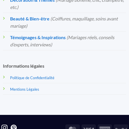
etc.)
Beauté & Bien-être
(Coiffures, maquillage, soins avant
mariage)
Témoignages & Inspirations
(Mariages réels, conseils
d’experts, interviews)
Informations légales
Politique de Confidentialité
Mentions Légales
MasterCard
Visa
America
P