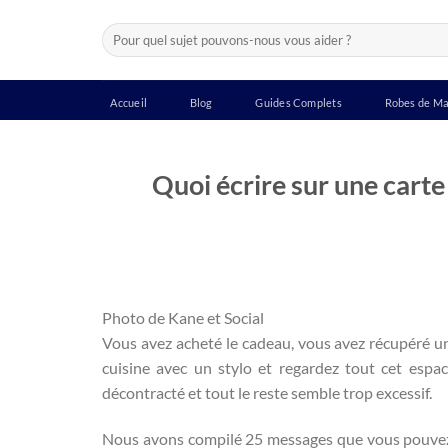
Passer
Recherche
au
pour :
contenu
Accueil
Blog
Guides Complets
Robes de Ma
Quoi écrire sur une carte
Photo de Kane et Social
Vous avez acheté le cadeau, vous avez récupéré un
cuisine avec un stylo et regardez tout cet espa
décontracté et tout le reste semble trop excessif.
Nous avons compilé 25 messages que vous pouvez u