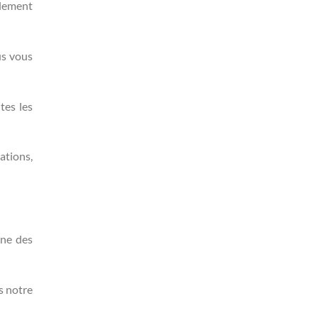
alement
us vous
tes les
tations,
une des
s notre