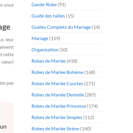
Garde-Robe
(91)
ue vous
Guide des tailles
(15)
age
Guides Complets du Mariage
(14)
Mariage
(159)
us leur
raiment
Organisation
(50)
t cette
Robes de Mariée
(418)
r cœur)
Robes de Mariée Bohème
(168)
tes pas
Robes de Mariée Courtes
(271)
Robes de Mariée Dentelle
(287)
Robes de Mariée Princesse
(174)
Robes de Mariée Simples
(112)
 un
Robes de Mariée Sirène
(140)