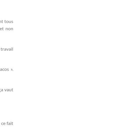
nt tous
 et non
travail
acos ».
ça vaut
ce fait