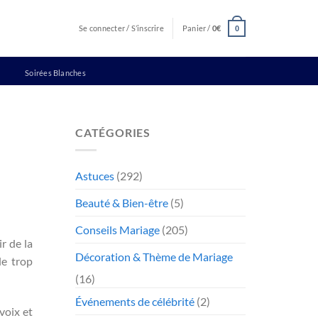
Se connecter / S’inscrire
Panier /
0
€
0
Soirées Blanches
CATÉGORIES
Astuces
(292)
Beauté & Bien-être
(5)
Conseils Mariage
(205)
r de la
Décoration & Thème de Mariage
le trop
(16)
Événements de célébrité
(2)
voix et