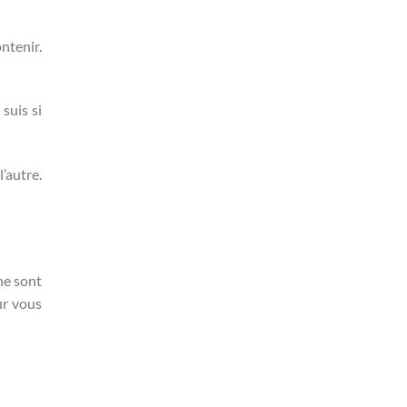
ntenir.
suis si
’autre.
ne sont
ur vous