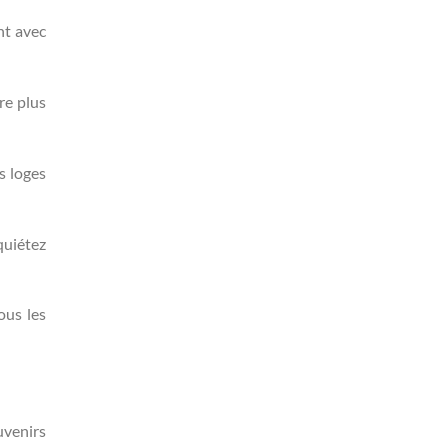
nt avec
re plus
s loges
quiétez
ous les
uvenirs