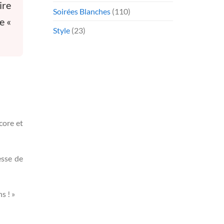
ire
Soirées Blanches
(110)
e «
Style
(23)
core et
esse de
s ! »