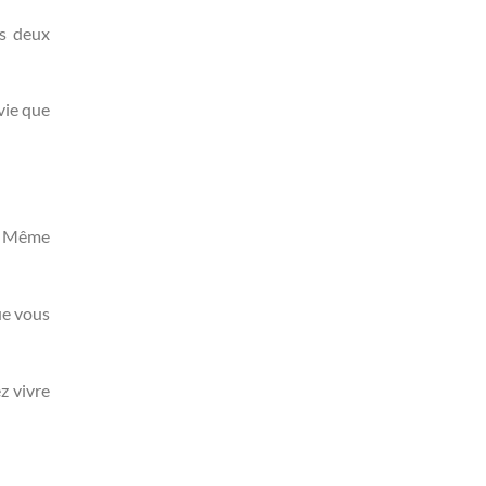
es deux
vie que
é. Même
ue vous
z vivre