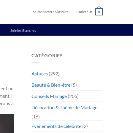
Se connecter / S’inscrire
Panier /
0
€
0
Soirées Blanches
CATÉGORIES
Astuces
(292)
Beauté & Bien-être
(5)
lent un
ent, il
Conseils Mariage
(205)
erons à
Décoration & Thème de Mariage
(16)
Événements de célébrité
(2)