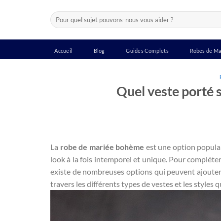
Passer
Recherche
au
pour :
contenu
Accueil
Blog
Guides Complets
Robes de Ma
Quel veste porté 
La
robe de mariée bohème
est une option populai
look à la fois intemporel et unique. Pour compléte
existe de nombreuses options qui peuvent ajouter 
travers les différents types de vestes et les styles