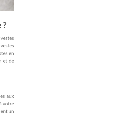
 ?
 vestes
 vestes
stes en
n et de
ves aux
à votre
lent un