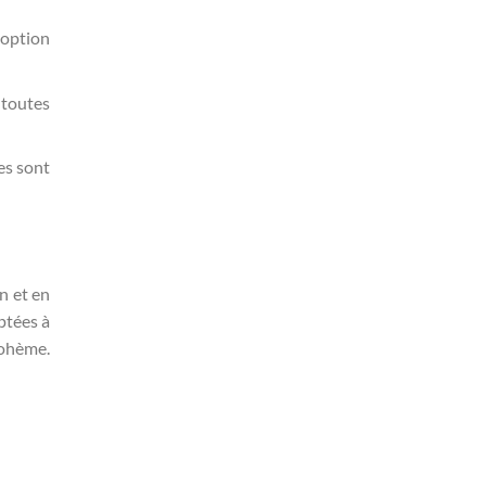
 option
 toutes
es sont
n et en
ptées à
bohème.