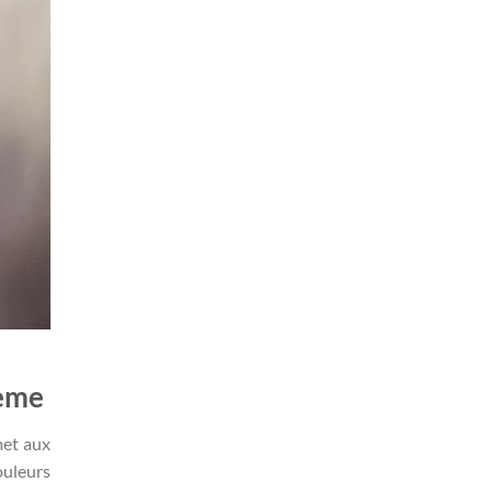
hème
met aux
ouleurs