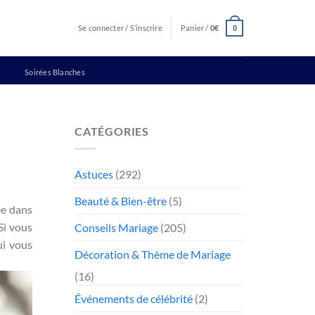
Se connecter / S’inscrire
Panier /
0
€
0
Soirées Blanches
CATÉGORIES
Astuces
(292)
Beauté & Bien-être
(5)
ée dans
Si vous
Conseils Mariage
(205)
ui vous
Décoration & Thème de Mariage
(16)
Événements de célébrité
(2)