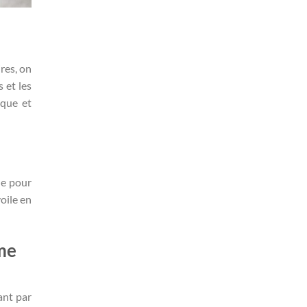
res, on
 et les
ique et
le pour
oile en
ème
ant par