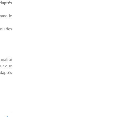
adaptés
omme le
 ou des
nnalité
our que
adaptés