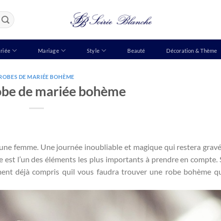
riée
Mariage
Style
Beauté
Décoration & Thème
ROBES DE MARIÉE BOHÈME
obe de mariée bohème
 une femme. Une journée inoubliable et magique qui restera grav
e est l’un des éléments les plus importants à prendre en compte. 
ent déjà compris quil vous faudra trouver une robe bohème q