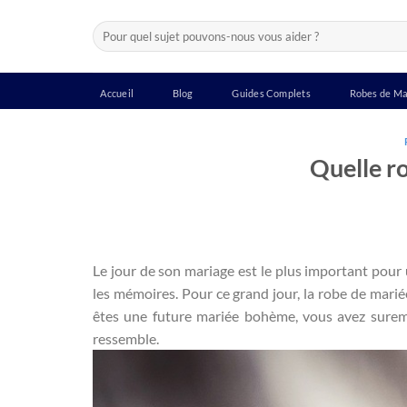
Passer
Recherche
au
pour :
contenu
Accueil
Blog
Guides Complets
Robes de Ma
Quelle r
Le jour de son mariage est le plus important pour
les mémoires. Pour ce grand jour, la robe de marié
êtes une future mariée bohème, vous avez surem
ressemble.