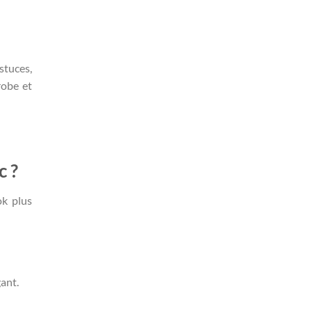
stuces,
robe et
c ?
ok plus
gant.