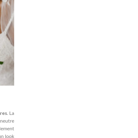
ères
. La
 neutre
alement
un look