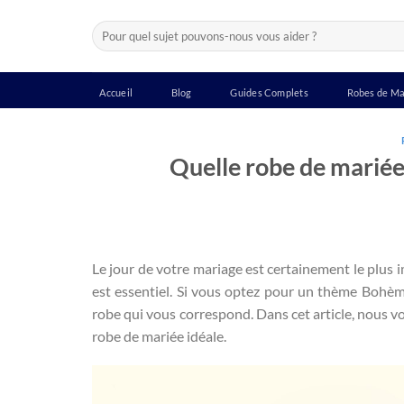
Passer
Recherche
au
pour :
contenu
Accueil
Blog
Guides Complets
Robes de Ma
Quelle robe de mariée
Le jour de votre mariage est certainement le plus 
est essentiel. Si vous optez pour un thème Bohème
robe qui vous correspond. Dans cet article, nous 
robe de mariée idéale.