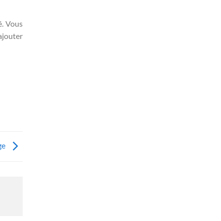
é. Vous
ajouter
ge