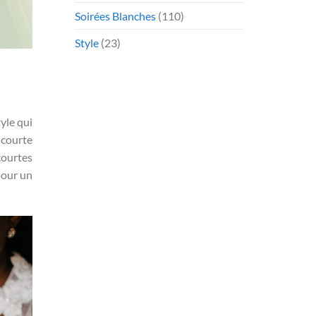
Soirées Blanches
(110)
Style
(23)
yle qui
 courte
courtes
pour un