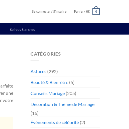
Se connecter / S’inscrire
Panier /
0
€
0
Soirées Blanches
CATÉGORIES
Astuces
(292)
Beauté & Bien-être
(5)
arfaite
ver une
Conseils Mariage
(205)
r votre
Décoration & Thème de Mariage
(16)
Événements de célébrité
(2)