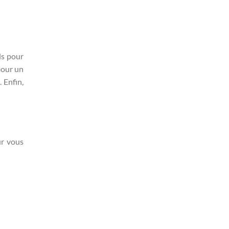
ls pour
pour un
 Enfin,
ur vous