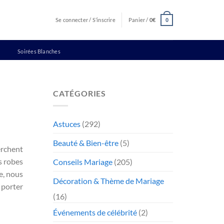
Se connecter / S’inscrire
Panier /
0
€
0
Soirées Blanches
CATÉGORIES
Astuces
(292)
Beauté & Bien-être
(5)
erchent
s robes
Conseils Mariage
(205)
e, nous
Décoration & Thème de Mariage
 porter
(16)
Événements de célébrité
(2)