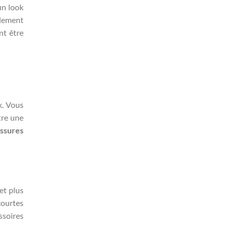
un look
alement
nt être
k. Vous
re une
ssures
et plus
courtes
ssoires