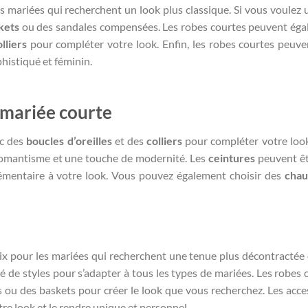
es mariées qui recherchent un look plus classique. Si vous voulez 
kets
ou des sandales compensées. Les robes courtes peuvent ég
lliers
pour compléter votre look. Enfin, les robes courtes peuve
histiqué et féminin.
 mariée courte
ec des
boucles d’oreilles
et des
colliers
pour compléter votre loo
omantisme et une touche de modernité. Les
ceintures
peuvent êt
émentaire à votre look. Vous pouvez également choisir des
chau
ix pour les mariées qui recherchent une tenue plus décontractée 
é de styles pour s’adapter à tous les types de mariées. Les robes 
 ou des baskets pour créer le look que vous recherchez. Les acce
re look et le rendre unique et personnel.