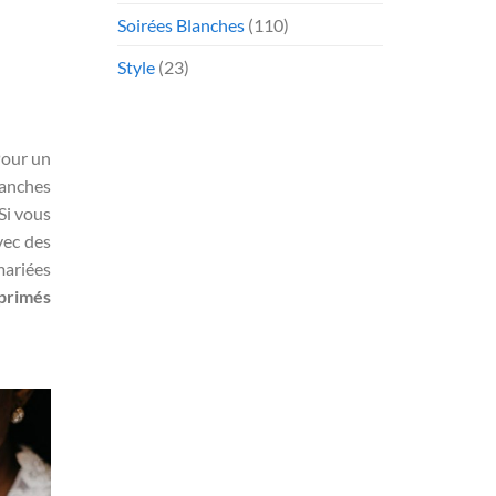
Soirées Blanches
(110)
Style
(23)
Pour un
manches
Si vous
ec des
mariées
primés