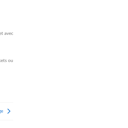
et avec
kets ou
ge