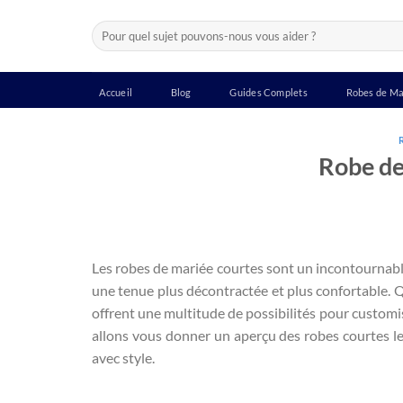
Passer
Recherche
au
pour :
contenu
Accueil
Blog
Guides Complets
Robes de Ma
Robe de
Les robes de mariée courtes sont un incontournable
une tenue plus décontractée et plus confortable.
offrent une multitude de possibilités pour customis
allons vous donner un aperçu des robes courtes l
avec style.