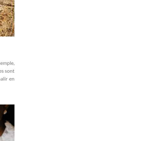
xemple,
es sont
alir en