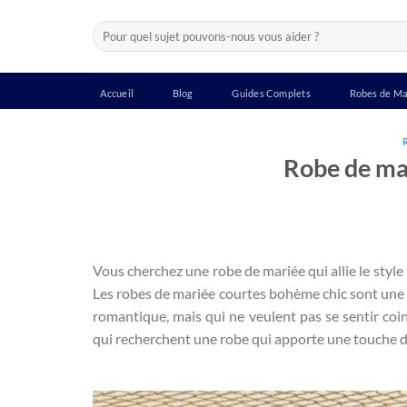
Passer
Recherche
au
pour :
contenu
Accueil
Blog
Guides Complets
Robes de Ma
Robe de ma
Vous cherchez une robe de mariée qui allie le style
Les robes de mariée courtes bohème chic sont une e
romantique, mais qui ne veulent pas se sentir coi
qui recherchent une robe qui apporte une touche de 