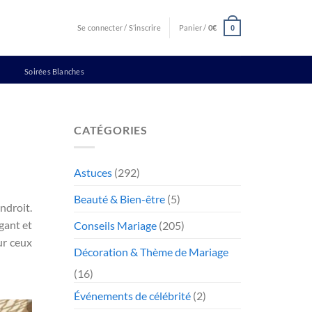
Se connecter / S’inscrire
Panier /
0
€
0
Soirées Blanches
CATÉGORIES
Astuces
(292)
Beauté & Bien-être
(5)
ndroit.
gant et
Conseils Mariage
(205)
ur ceux
Décoration & Thème de Mariage
(16)
Événements de célébrité
(2)