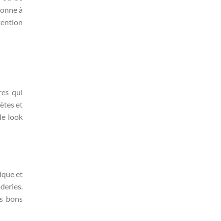
donne à
tention
res qui
rètes et
le look
ique et
deries.
es bons