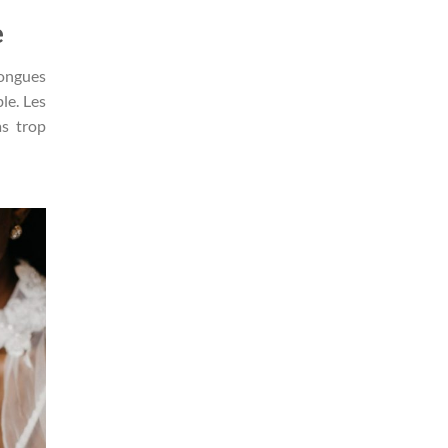
e
longues
le. Les
as trop