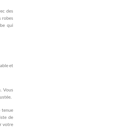
vec des
s robes
obe qui
table et
u. Vous
ustée.
e tenue
iste de
r votre