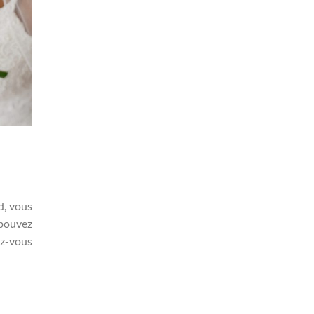
d, vous
 pouvez
ez-vous