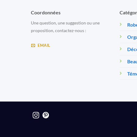
Coordonnées
Catégor
Une question, une suggestion ou une
Robe
proposition, contactez-nous :
Orga
EMAIL
Déc
Beau
Témo