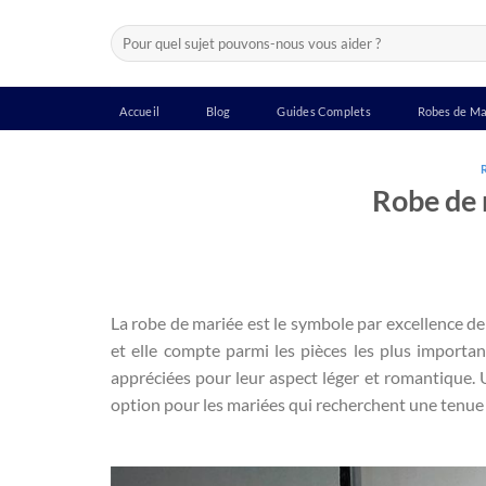
Passer
Recherche
au
pour :
contenu
Accueil
Blog
Guides Complets
Robes de Ma
Robe de 
La robe de mariée est le symbole par excellence de 
et elle compte parmi les pièces les plus importan
appréciées pour leur aspect léger et romantique.
option pour les mariées qui recherchent une tenue 