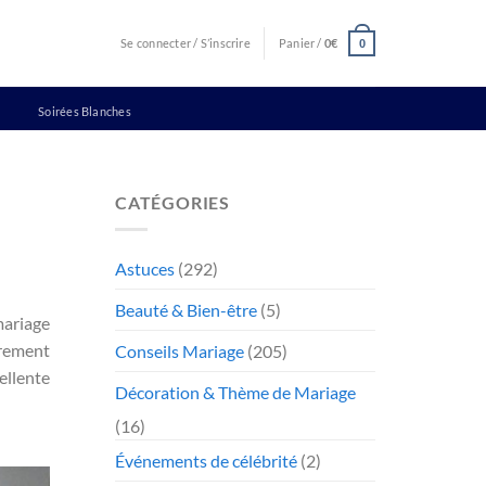
Se connecter / S’inscrire
Panier /
0
€
0
Soirées Blanches
CATÉGORIES
Astuces
(292)
Beauté & Bien-être
(5)
mariage
èrement
Conseils Mariage
(205)
ellente
Décoration & Thème de Mariage
(16)
Événements de célébrité
(2)