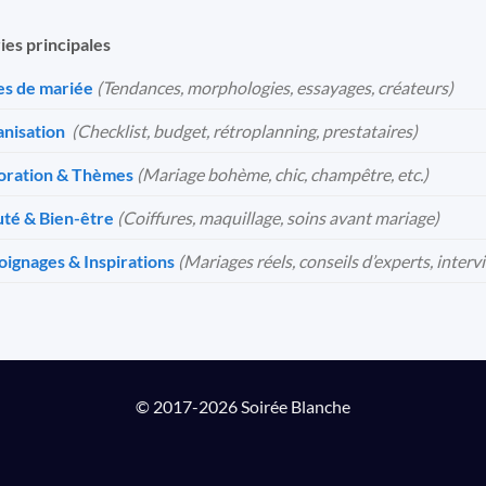
ies principales
s de mariée
(Tendances, morphologies, essayages, créateurs)
nisation
️
(Checklist, budget, rétroplanning, prestataires)
oration & Thèmes
(Mariage bohème, chic, champêtre, etc.)
té & Bien-être
(Coiffures, maquillage, soins avant mariage)
ignages & Inspirations
(Mariages réels, conseils d’experts, interv
© 2017-2026 Soirée Blanche