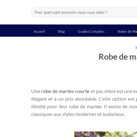
Passer
Recherche
au
pour :
contenu
Accueil
Blog
Guides Complets
Robes de Ma
Robe de ma
Une
robe de mariée courte
et pas chère est une e
élégant et à un prix abordable. Cette option est 
illimité pour leur robe de mariée. Il existe de n
classiques aux styles modernes et audacieux.