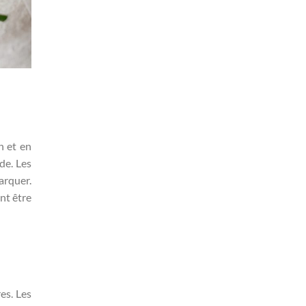
n et en
de. Les
arquer.
nt être
es. Les