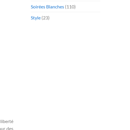
Soirées Blanches
(110)
Style
(23)
liberté
our des