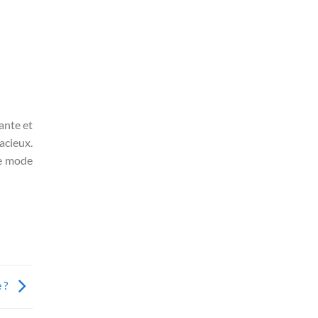
ante et
acieux.
de mode
 ?