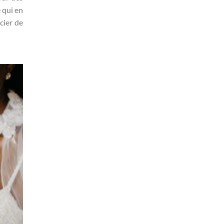
 qui en
cier de