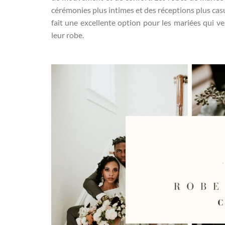
cérémonies plus intimes et des réceptions plus casua
fait une excellente option pour les mariées qui ve
leur robe.