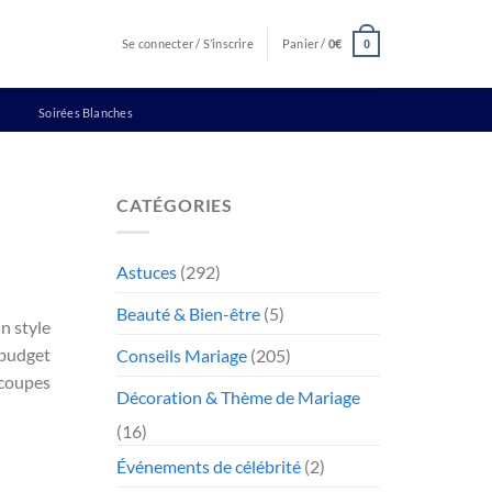
Se connecter / S’inscrire
Panier /
0
€
0
Soirées Blanches
CATÉGORIES
Astuces
(292)
Beauté & Bien-être
(5)
n style
 budget
Conseils Mariage
(205)
 coupes
Décoration & Thème de Mariage
(16)
Événements de célébrité
(2)