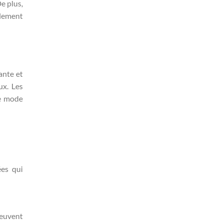
e plus,
alement
ante et
ux. Les
de mode
ées qui
peuvent