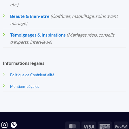
etc.)
Beauté & Bien-être
(Coiffures, maquillage, soins avant
mariage)
Témoignages & Inspirations
(Mariages réels, conseils
d’experts, interviews)
Informations légales
Politique de Confidentialité
Mentions Légales
MasterCard
Visa
America
P