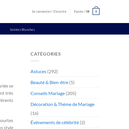
Se connecter / S’inscrire
Panier /
0
€
0
Soirées Blanches
CATÉGORIES
Astuces
(292)
Beauté & Bien-être
(5)
riée se
nt très
Conseils Mariage
(205)
férents
Décoration & Thème de Mariage
(16)
courtes
Événements de célébrité
(2)
n style