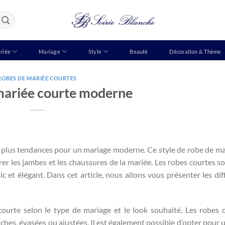
riée
Mariage
Style
Beauté
Décoration & Thème
ROBES DE MARIÉE COURTES
mariée courte moderne
s plus tendances pour un mariage moderne. Ce style de robe de ma
r les jambes et les chaussures de la mariée. Les robes courtes so
c et élégant. Dans cet article, nous allons vous présenter les dif
ourte selon le type de mariage et le look souhaité. Les robes 
hes, évasées ou ajustées. Il est également possible d’opter pour u