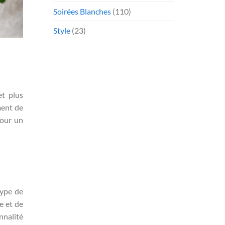
Soirées Blanches
(110)
Style
(23)
et plus
ment de
pour un
type de
e et de
nnalité