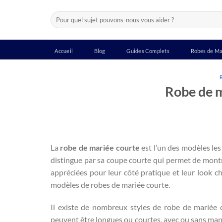
Passer
Recherche
au
pour :
contenu
Accueil
Blog
Guides Complets
Robes de Ma
Robe de 
La
robe de mariée courte
est l’un des modèles le
distingue par sa coupe courte qui permet de montre
appréciées pour leur côté pratique et leur look chi
modèles de robes de mariée courte.
Il existe de nombreux styles de robe de mariée c
peuvent être longues ou courtes, avec ou sans manc