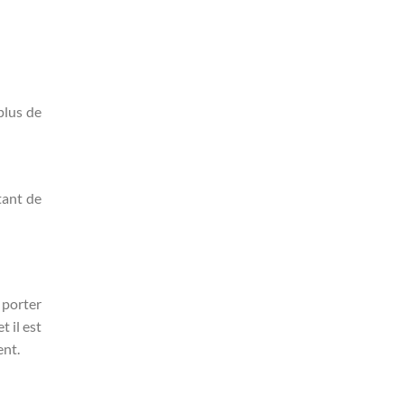
plus de
tant de
 porter
t il est
ent.