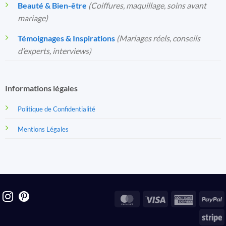
Beauté & Bien-être
(Coiffures, maquillage, soins avant
mariage)
Témoignages & Inspirations
(Mariages réels, conseils
d’experts, interviews)
Informations légales
Politique de Confidentialité
Mentions Légales
MasterCard
Visa
America
P
Express
S