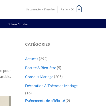
Se connecter / S’inscrire
Panier /
0
€
0
Soirées Blanches
CATÉGORIES
Astuces
(292)
Beauté & Bien-être
(5)
te pour
article,
Conseils Mariage
(205)
Décoration & Thème de Mariage
(16)
Événements de célébrité
(2)