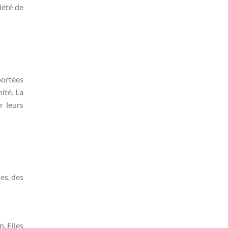
iété de
portées
ité. La
r leurs
es, des
n. Elles