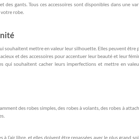
et des gants. Tous ces accessoires sont disponibles dans une var
 votre robe.
nité
i souhaitent mettre en valeur leur silhouette. Elles peuvent être 
acieux et des accessoires pour accentuer leur beauté et leur fémin
s qui souhaitent cacher leurs imperfections et mettre en valeu
otamment des robes simples, des robes à volants, des robes à attach
es.
 l’air libre, et elles doivent être repassées avec le plus grand soi