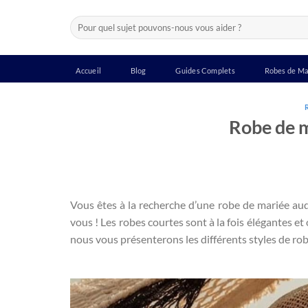
Passer
Recherche
au
pour :
contenu
Accueil
Blog
Guides Complets
Robes de Ma
Robe de 
Vous êtes à la recherche d’une robe de mariée aud
vous ! Les robes courtes sont à la fois élégantes et 
nous vous présenterons les différents styles de robe