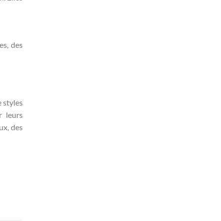
es, des
 styles
r leurs
ux, des