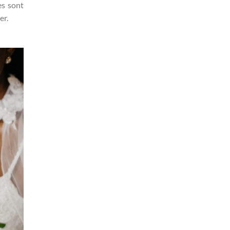
es sont
er.