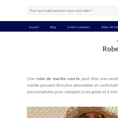
Passer
Recherche
au
pour :
contenu
Accueil
Blog
Guides Complets
Robes de Ma
Robe
Une
robe de mariée courte
peut être une excel
mariée peuvent être plus abordables et confortabl
personnalisées pour s’adapter à vos goûts et à vot