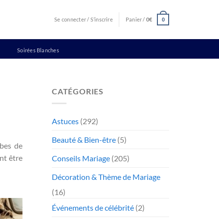
Se connecter / S’inscrire
Panier /
0
€
0
Soirées Blanches
CATÉGORIES
Astuces
(292)
Beauté & Bien-être
(5)
obes de
nt être
Conseils Mariage
(205)
Décoration & Thème de Mariage
(16)
Événements de célébrité
(2)