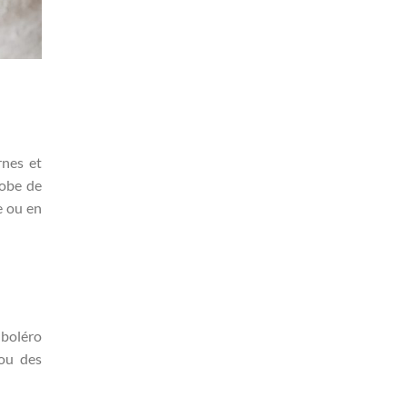
rnes et
robe de
e ou en
 boléro
 ou des