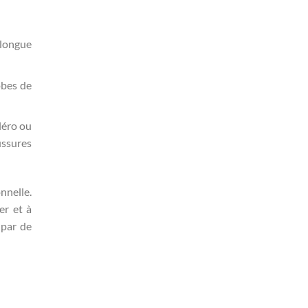
 longue
bes de
léro ou
ussures
nnelle.
er et à
 par de