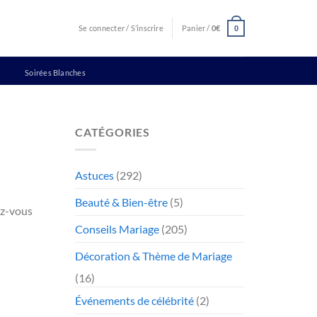
Se connecter / S’inscrire
Panier /
0
€
0
Soirées Blanches
CATÉGORIES
Astuces
(292)
Beauté & Bien-être
(5)
ez-vous
Conseils Mariage
(205)
Décoration & Thème de Mariage
(16)
Événements de célébrité
(2)