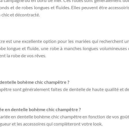
 la campagne ou en bord de mer. Ces robes sont généralement do
ds et de robes longues et fluides. Elles peuvent être accessoiri
s chic et décontracté.
e est une excellente option pour les mariées qui recherchent u
robe longue et fluide, une robe à manches longues volumineuses
nt la robe de vos rêves.
en dentelle bohème chic champêtre ?
être sont généralement faites de dentelle de haute qualité et de
iée en dentelle bohème chic champêtre ?
 mariée en dentelle bohème chic champêtre en fonction de vos goût
ngueur et les accessoires qui complèteront votre look.