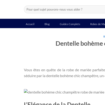
Passer
Recherche
au
pour :
contenu
Accueil
Blog
Guides Complets
Robes de Ma
R
Dentelle bohème 
Vous êtes en quête de la robe de mariée parfait
séduire par la dentelle bohème chic champêtre, un 
L’Elégance de la Dentelle