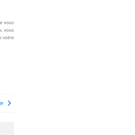
ue vous
s, vous
e votre
ge