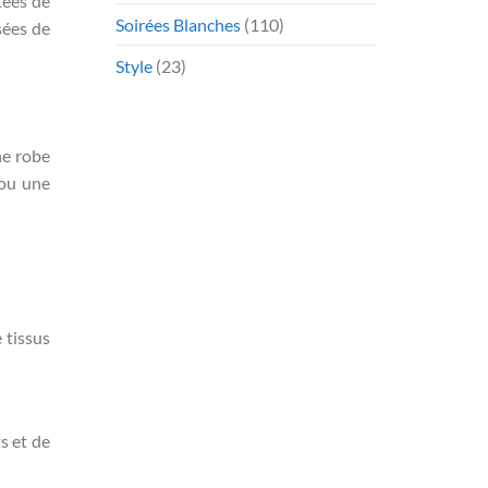
tées de
Soirées Blanches
(110)
sées de
Style
(23)
ne robe
 ou une
 tissus
s et de