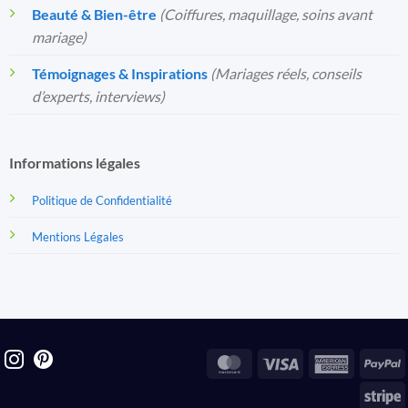
Beauté & Bien-être
(Coiffures, maquillage, soins avant
mariage)
Témoignages & Inspirations
(Mariages réels, conseils
d’experts, interviews)
Informations légales
Politique de Confidentialité
Mentions Légales
MasterCard
Visa
America
P
Express
S