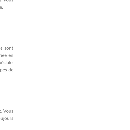
e.
es sont
riée en
éciale.
ypes de
t. Vous
oujours