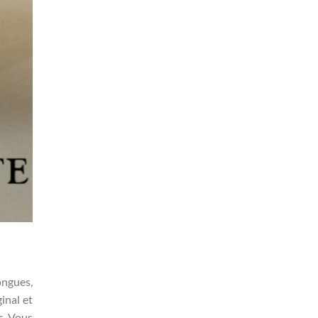
ongues,
inal et
s. Vous