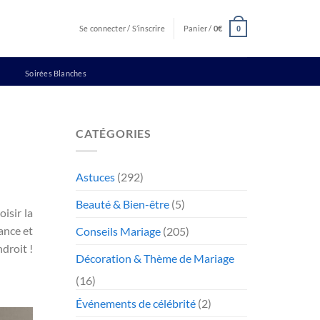
Se connecter / S’inscrire
Panier /
0
€
0
Soirées Blanches
CATÉGORIES
Astuces
(292)
Beauté & Bien-être
(5)
isir la
ance et
Conseils Mariage
(205)
droit !
Décoration & Thème de Mariage
(16)
Événements de célébrité
(2)