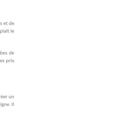
s et de
laît le
obes de
es prix
réer un
gne. Il