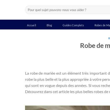
Passer
Recherche
au
pour :
contenu
Accueil
Blog
Guides Complets
Robes de Ma
R
Robe de m
La robe de mariée est un élément très important de 
robe la plus belle et la plus appropriée à votre per
qui sont en vogue depuis des années. Si vous rec
Découvrez dans cet article les plus belles robes de 