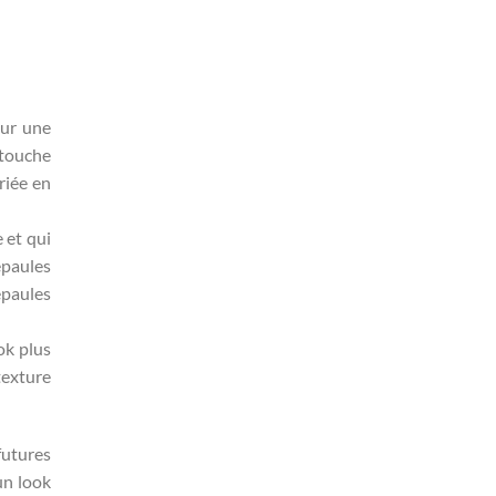
our une
 touche
riée en
 et qui
épaules
épaules
ok plus
texture
futures
un look