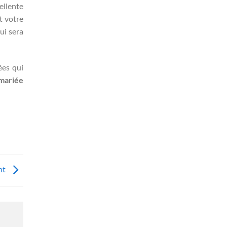
ellente
t votre
ui sera
ées qui
mariée
nt