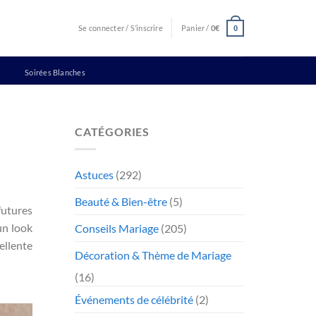
Se connecter / S’inscrire
Panier /
0
€
0
Soirées Blanches
CATÉGORIES
Astuces
(292)
Beauté & Bien-être
(5)
futures
un look
Conseils Mariage
(205)
ellente
Décoration & Thème de Mariage
(16)
Événements de célébrité
(2)