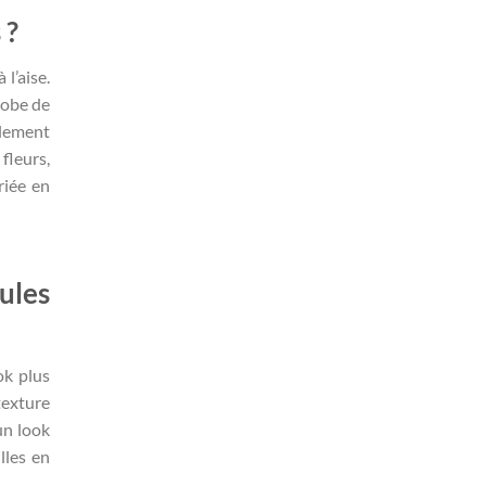
 ?
l’aise.
robe de
alement
fleurs,
riée en
ules
ok plus
texture
un look
lles en