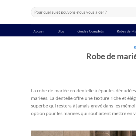
Passer
Recherche
au
pour :
contenu
Accueil
Blog
Guides Complets
Robes de Ma
R
Robe de marié
La robe de mariée en dentelle à épaules dénudées 
mariées. La dentelle offre une texture riche et é
superbe qui restera à jamais gravé dans les mémoi
option pour les mariées qui souhaitent mettre en va