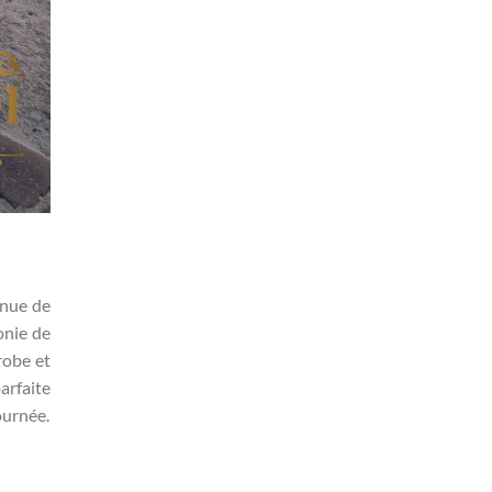
enue de
onie de
robe et
arfaite
ournée.