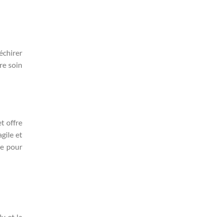
échirer
dre soin
t offre
gile et
te pour
y et la