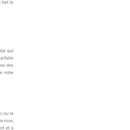
fait le
obe qui
arfaite
vec des
ne robe
c ou le
e rose,
nt et à