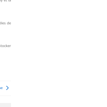
èles de
stocker
ene