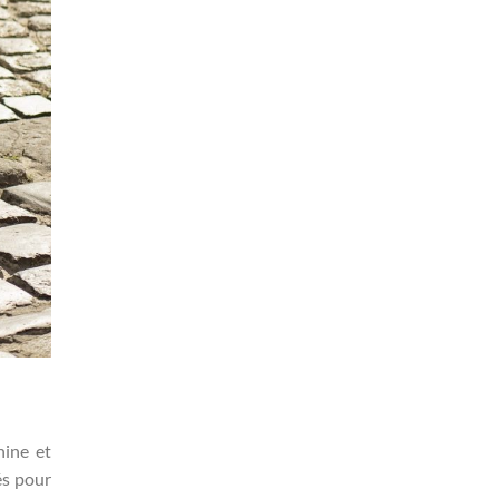
nine et
és pour