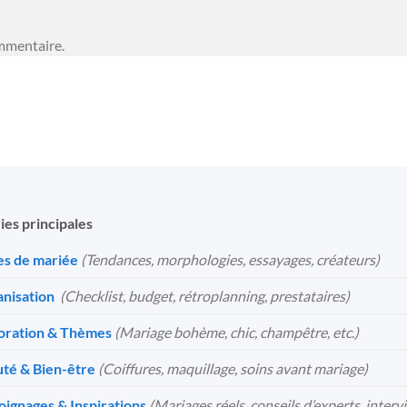
mmentaire.
ies principales
s de mariée
(Tendances, morphologies, essayages, créateurs)
nisation
️
(Checklist, budget, rétroplanning, prestataires)
oration & Thèmes
(Mariage bohème, chic, champêtre, etc.)
té & Bien-être
(Coiffures, maquillage, soins avant mariage)
ignages & Inspirations
(Mariages réels, conseils d’experts, interv