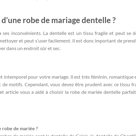
 d’une robe de mariage dentelle ?
ses inconvénients. La dentelle est un tissu fragile et peut se d
 à nettoyer et peut s’user facilement. Il est donc important de pren
er dans un endroit sûr et sec.
t intemporel pour votre mariage. Il est très féminin, romantique e
 de motifs. Cependant, vous devez être prudent avec ce tissu fra
 article vous a aidé à choisir la robe de mariée dentelle parfai
e robe de mariée ?
robes de mariée sont la dentelle de Calais, la dentelle de Chantill