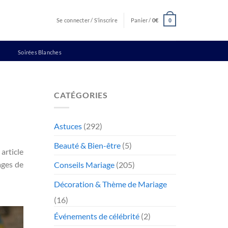
Se connecter / S’inscrire
Panier /
0
€
0
Soirées Blanches
CATÉGORIES
Astuces
(292)
Beauté & Bien-être
(5)
article
ages de
Conseils Mariage
(205)
Décoration & Thème de Mariage
(16)
Événements de célébrité
(2)