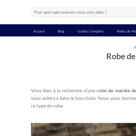
Passer
Recherche
au
pour :
contenu
Accueil
Blog
Guides Complets
Robes de Ma
R
Robe de
Vous êtes à la recherche d’une
robe de mariée de
vous aidera à faire le bon choix. Nous vous donne
ce type de robe.