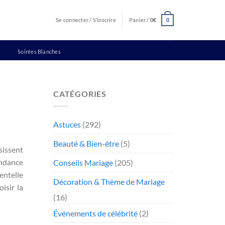
Se connecter / S’inscrire
Panier /
0
€
0
Soirées Blanches
CATÉGORIES
Astuces
(292)
Beauté & Bien-être
(5)
sissent
endance
Conseils Mariage
(205)
entelle
Décoration & Thème de Mariage
isir la
(16)
Événements de célébrité
(2)