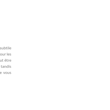
subtile
our les
ut être
 tandis
ue vous