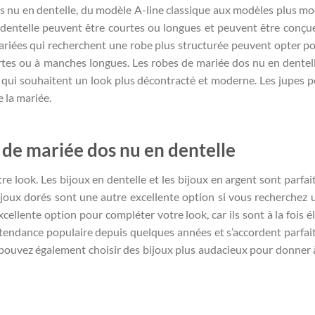
s nu en dentelle, du modèle A-line classique aux modèles plus m
 dentelle peuvent être courtes ou longues et peuvent être conçu
mariées qui recherchent une robe plus structurée peuvent opter p
tes ou à manches longues. Les robes de mariée dos nu en dentell
s qui souhaitent un look plus décontracté et moderne. Les jupes 
e la mariée.
s de mariée dos nu en dentelle
e look. Les bijoux en dentelle et les bijoux en argent sont parfai
ijoux dorés sont une autre excellente option si vous recherchez 
cellente option pour compléter votre look, car ils sont à la fois é
 tendance populaire depuis quelques années et s’accordent parfa
 pouvez également choisir des bijoux plus audacieux pour donner 