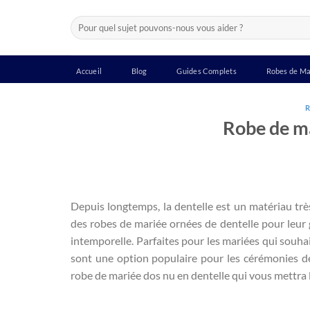
Passer
Recherche
au
pour :
contenu
Accueil
Blog
Guides Complets
Robes de Ma
R
Robe de ma
Depuis longtemps, la dentelle est un matériau tr
des robes de mariée ornées de dentelle pour leur 
intemporelle. Parfaites pour les mariées qui souhai
sont une option populaire pour les cérémonies de
robe de mariée dos nu en dentelle qui vous mettra l