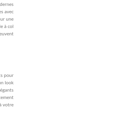
odernes
es avec
our une
e à col
peuvent
ts pour
un look
légants
itement
à votre