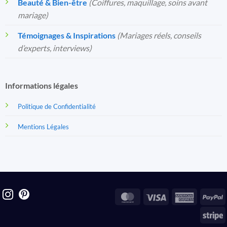
Beauté & Bien-être
(Coiffures, maquillage, soins avant
mariage)
Témoignages & Inspirations
(Mariages réels, conseils
d’experts, interviews)
Informations légales
Politique de Confidentialité
Mentions Légales
MasterCard
Visa
America
P
Express
S