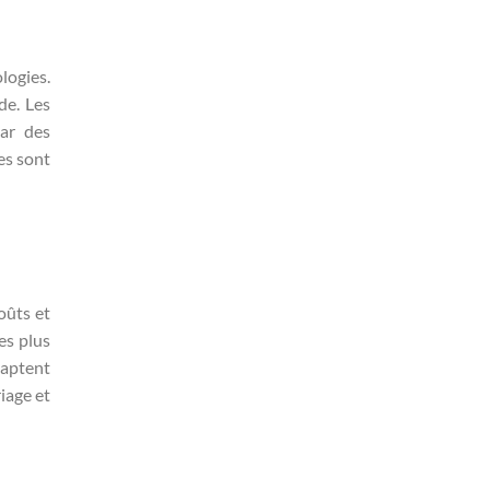
logies.
de. Les
ar des
es sont
oûts et
es plus
daptent
iage et