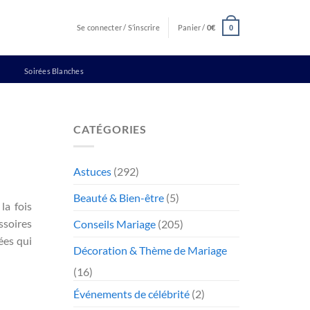
Se connecter / S’inscrire
Panier /
0
€
0
Soirées Blanches
CATÉGORIES
Astuces
(292)
Beauté & Bien-être
(5)
la fois
ssoires
Conseils Mariage
(205)
ées qui
Décoration & Thème de Mariage
(16)
Événements de célébrité
(2)