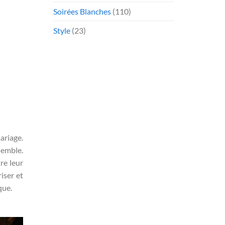
Soirées Blanches
(110)
Style
(23)
ariage.
semble.
re leur
iser et
que.