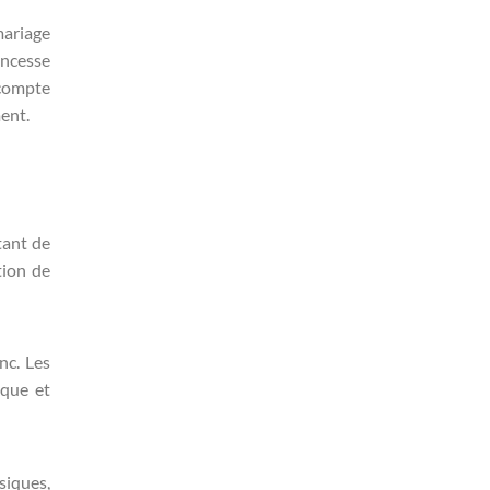
mariage
incesse
 compte
ent.
tant de
tion de
nc. Les
ique et
siques,