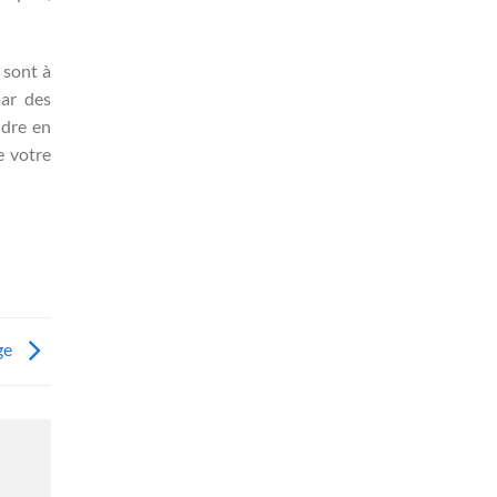
 sont à
par des
ndre en
e votre
ge