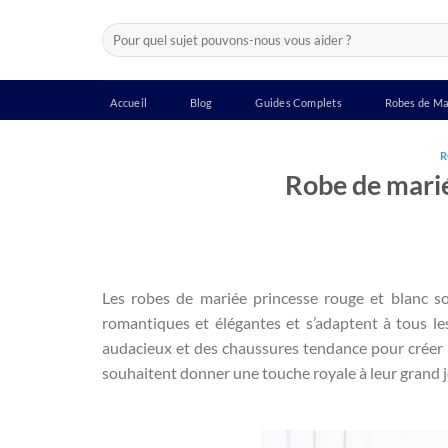
Passer
Recherche
au
pour :
contenu
Accueil
Blog
Guides Complets
Robes de Ma
R
Robe de marié
Les robes de mariée princesse rouge et blanc son
romantiques et élégantes et s’adaptent à tous le
audacieux et des chaussures tendance pour créer u
souhaitent donner une touche royale à leur grand j