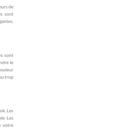
eurs de
es sont
gantes.
es sont
ndre le
couleur
 ou trop
ok. Les
le. Les
e votre