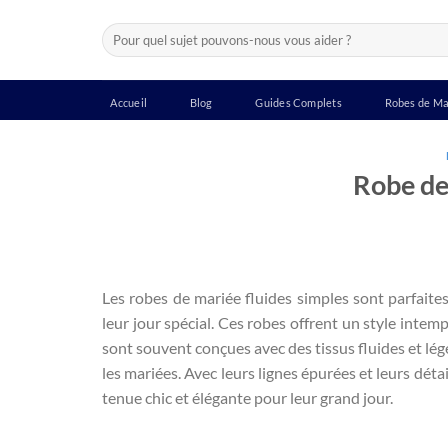
Passer
Recherche
au
pour :
contenu
Accueil
Blog
Guides Complets
Robes de Ma
Robe de
Les robes de mariée fluides simples sont parfaite
leur jour spécial. Ces robes offrent un style intem
sont souvent conçues avec des tissus fluides et lége
les mariées. Avec leurs lignes épurées et leurs déta
tenue chic et élégante pour leur grand jour.