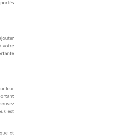
 portés
ajouter
à votre
ortante
ur leur
mportant
 pouvez
ous est
ique et