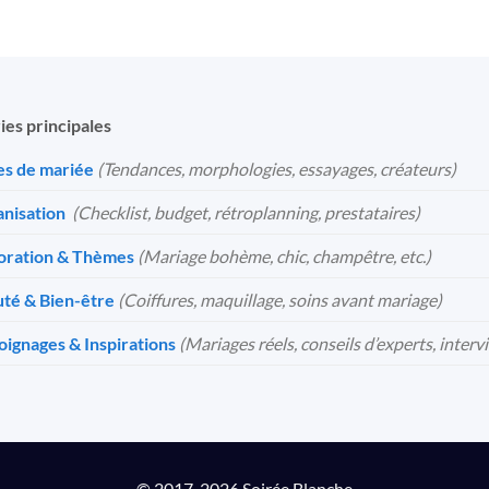
ies principales
s de mariée
(Tendances, morphologies, essayages, créateurs)
nisation
️
(Checklist, budget, rétroplanning, prestataires)
oration & Thèmes
(Mariage bohème, chic, champêtre, etc.)
té & Bien-être
(Coiffures, maquillage, soins avant mariage)
ignages & Inspirations
(Mariages réels, conseils d’experts, interv
© 2017-2026 Soirée Blanche