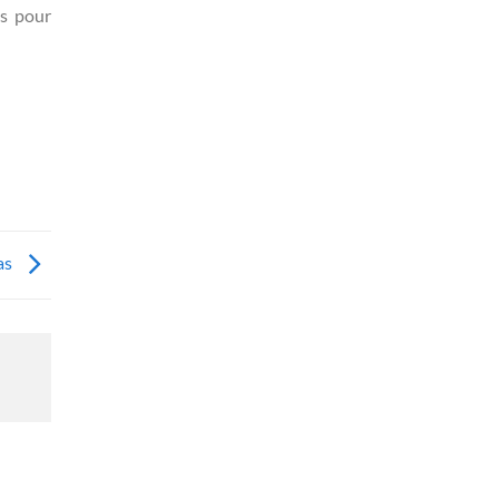
ns pour
as