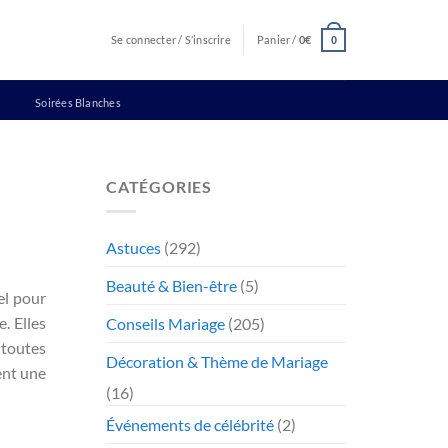
Se connecter / S’inscrire
Panier /
0
€
0
Soirées Blanches
CATÉGORIES
Astuces
(292)
Beauté & Bien-être
(5)
el pour
. Elles
Conseils Mariage
(205)
 toutes
Décoration & Thème de Mariage
ent une
(16)
Événements de célébrité
(2)