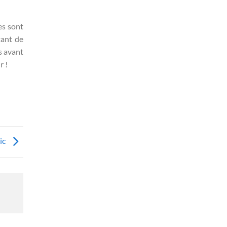
es sont
tant de
s avant
r !
ic