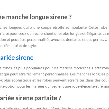
ée manche longue sirene ?
hes longues qui a une coupe étroite et moulante. Cette robe 
 parfaite pour ceux qui recherchent une robe longue et élégante. La
on et peut être personnalisée avec des dentelles et des perles. 
de féminité et de style.
ariée sirene
es robes les plus populaires pour les mariées modernes. Cette rob
 et qui peut être facilement personnalisée. Les manches longues 
k plus sophistiqué et les robes peuvent être faites dans des coul
ente option pour les mariées qui veulent une robe élégante et fémin
riée sirene parfaite ?
e parfaite pour votre grand jour. Vous devriez vous assurer que la r