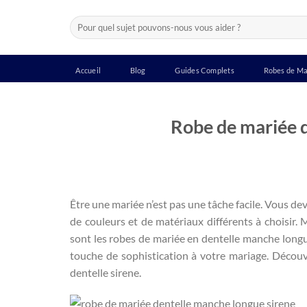
Passer
Recherche
au
pour :
contenu
Accueil
Blog
Guides Complets
Robes de Ma
Robe de mariée d
Être une mariée n’est pas une tâche facile. Vous deve
de couleurs et de matériaux différents à choisir.
sont les robes de mariée en dentelle manche longu
touche de sophistication à votre mariage. Décou
dentelle sirene.