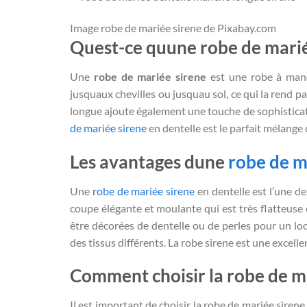
Image robe de mariée sirene de Pixabay.com
Quest-ce quune robe de mari
Une
robe de mariée sirene
est une robe à manc
jusquaux chevilles ou jusquau sol, ce qui la rend
longue ajoute également une touche de sophisticati
de mariée sirene
en dentelle est le parfait mélange 
Les avantages dune
robe de m
Une
robe de mariée sirene
en dentelle est l’une d
coupe élégante et moulante qui est très flatteuse
être décorées de dentelle ou de perles pour un loo
des tissus différents. La robe sirene est une excell
Comment choisir la robe de ma
Il est important de choisir la robe de mariée siren