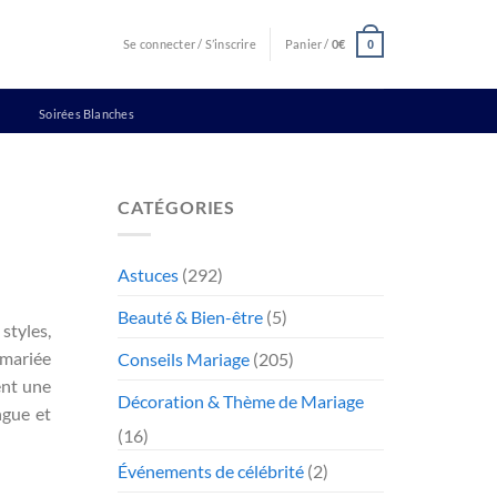
Se connecter / S’inscrire
Panier /
0
€
0
Soirées Blanches
CATÉGORIES
Astuces
(292)
Beauté & Bien-être
(5)
 styles,
 mariée
Conseils Mariage
(205)
ent une
Décoration & Thème de Mariage
ngue et
(16)
Événements de célébrité
(2)