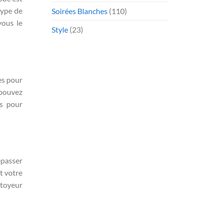
type de
Soirées Blanches
(110)
vous le
Style
(23)
es pour
 pouvez
es pour
epasser
t votre
ttoyeur