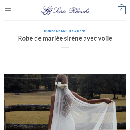
Passer
0
au
contenu
ROBES DE MARIÉE SIRÈNE
Robe de mariée sirène avec voile