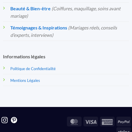
Beauté & Bien-être
(Coiffures, maquillage, soins avant
mariage)
Témoignages & Inspirations
(Mariages réels, conseils
d’experts, interviews)
Informations légales
Politique de Confidentialité
Mentions Légales
MasterCard
Visa
America
P
Express
S